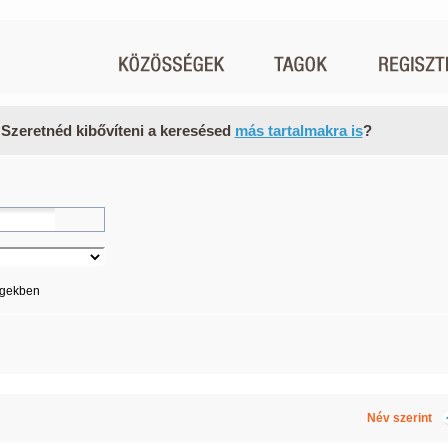
 Szeretnéd kibővíteni a keresésed
más tartalmakra is
?
égekben
Név szerint