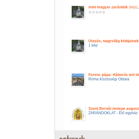
mini magyar zarándok
(kép)
Utazás, nagyvilág klubjainak 
1 kép
Ferenc pápa: Háborús tett t
Róma Közösségi Oldala
Szent Bernát ünnepe augusz
ZARÁNDOKLAT - Élő egyház