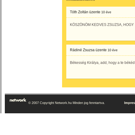
Tóth Zoltán
üzente
10 éve
KÖSZÖNÖM KEDVES ZSUZSA, HOGY 
Rádiné Zsuzsa
üzente
10 éve
Békesség Királya, add, hogy a te békéd
© 2007 Copyright Network.hu Minden jog fenntartva.
Impre