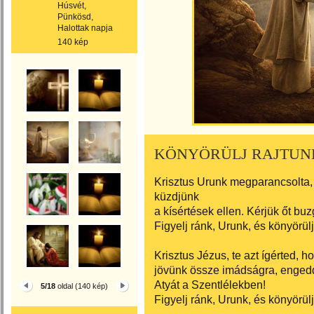
Húsvét,
Pünkösd,
Halottak napja
140 kép
KÖNYÖRÜLJ RAJTUN
Krisztus Urunk megparancsolta,
küzdjünk
a kísértések ellen. Kérjük őt bu
Figyelj ránk, Urunk, és könyörülj
Krisztus Jézus, te azt ígérted, 
jövünk össze imádságra, engedd
Atyát a Szentlélekben!
5/18
oldal (140 kép)
Figyelj ránk, Urunk, és könyörülj