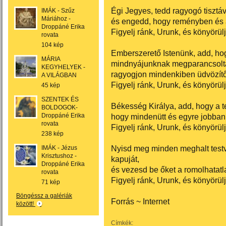
Égi Jegyes, tedd ragyogó tiszt
IMÁK - Szűz
Máriához -
és engedd, hogy reményben és a
Droppáné Erika
Figyelj ránk, Urunk, és könyörülj
rovata
104 kép
Emberszerető Istenünk, add, hog
MÁRIA
mindnyájunknak megparancsolta
KEGYHELYEK -
ragyogjon mindenkiben üdvözítő
A VILÁGBAN
Figyelj ránk, Urunk, és könyörülj
45 kép
SZENTEK ÉS
Békesség Királya, add, hogy a t
BOLDOGOK-
Droppáné Erika
hogy mindenütt és egyre jobban 
rovata
Figyelj ránk, Urunk, és könyörülj
238 kép
Nyisd meg minden meghalt testv
IMÁK - Jézus
Krisztushoz -
kapuját,
Droppáné Erika
és vezesd be őket a romolhatat
rovata
Figyelj ránk, Urunk, és könyörül
71 kép
Böngéssz a galériák
Forrás ~ Internet
között!
Címkék: