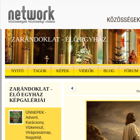
ZARÁNDOKLAT - ÉLŐ EGYHÁZ
NYITÓ
TAGOK
KÉPEK
VIDEÓK
BLOG
FÓRUM
ZARÁNDOKLAT -
Di
ÉLŐ EGYHÁZ
KÉPGALÉRIÁI
ÜNNEPEK -
Advent,
Karácsony,
Vízkereszt,
Virágvasárnap,
Nagyböjt,