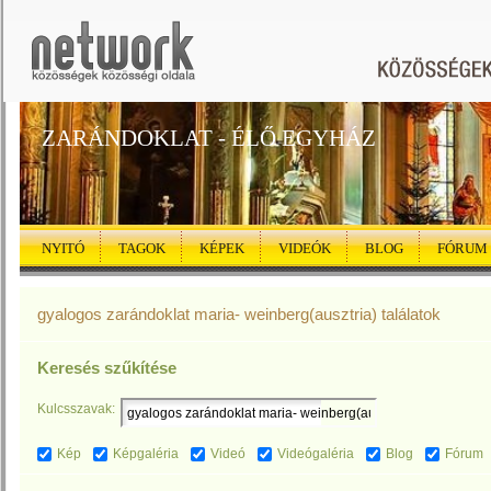
ZARÁNDOKLAT - ÉLŐ EGYHÁZ
NYITÓ
TAGOK
KÉPEK
VIDEÓK
BLOG
FÓRUM
gyalogos zarándoklat maria- weinberg(ausztria) találatok
Keresés szűkítése
Kulcsszavak:
Kép
Képgaléria
Videó
Videógaléria
Blog
Fórum