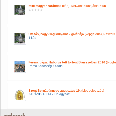
mini magyar zarándok
(kép)
,
Network Klubajánló Klub
Utazás, nagyvilág klubjainak galériája
(képgaléria)
,
Network 
1 kép
Ferenc pápa: Háborús tett történt Brüsszelben 2016
(blogb
Róma Közösségi Oldala
Szent Bernát ünnepe augusztus 19.
(blogbejegyzés)
ZARÁNDOKLAT - Élő egyház