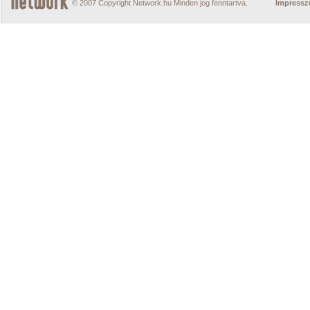
© 2007 Copyright Network.hu Minden jog fenntartva.
Impress