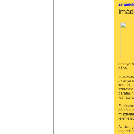
zarándo
imád
amelyet s
pápa.
Imádkozot
az anya 
korban, s
szeretete
barátai,
fogható 
Fohászkod
példája, 
misztériu
jelenlété
Az Úrangy
madridi c