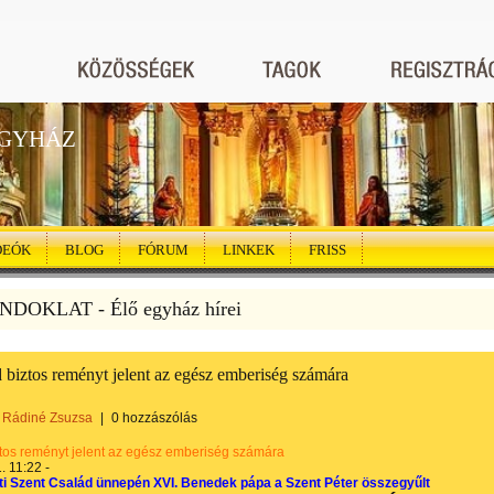
EGYHÁZ
DEÓK
BLOG
FÓRUM
LINKEK
FRISS
DOKLAT - Élő egyház hírei
 biztos reményt jelent az egész emberiség számára
Rádiné Zsuzsa
|
0 hozzászólás
ztos reményt jelent az egész emberiség számára
. 11:22 -
ti Szent Család ünnepén XVI. Benedek pápa a Szent Péter összegyűlt