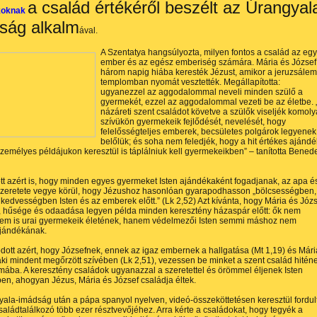
a család értékéről beszélt az Úrangyal
koknak
ság alkalm
ával.
A Szentatya hangsúlyozta, milyen fontos a család az eg
ember és az egész emberiség számára. Mária és József
három napig hiába keresték Jézust, amikor a jeruzsálem
templomban nyomát vesztették. Megállapította:
ugyanezzel az aggodalommal neveli minden szülő a
gyermekét, ezzel az aggodalommal vezeti be az életbe. 
názáreti szent családot követve a szülők viseljék komol
szívükön gyermekeik fejlődését, nevelését, hogy
felelősségteljes emberek, becsületes polgárok legyenek
belőlük; és soha nem feledjék, hogy a hit értékes ajándé
zemélyes példájukon keresztül is táplálniuk kell gyermekeikben” – tanította Bened
t azért is, hogy minden egyes gyermeket Isten ajándékaként fogadjanak, az apa é
szeretete vegye körül, hogy Jézushoz hasonlóan gyarapodhasson „bölcsességben,
 kedvességben Isten és az emberek előtt.” (Lk 2,52) Azt kívánta, hogy Mária és Józ
, hűsége és odaadása legyen példa minden keresztény házaspár előtt: ők nem
 nem is urai gyermekeik életének, hanem védelmezői Isten semmi máshoz nem
ajándékának.
ott azért, hogy Józsefnek, ennek az igaz embernek a hallgatása (Mt 1,19) és Mári
aki mindent megőrzött szívében (Lk 2,51), vezessen be minket a szent család hitén
mába. A keresztény családok ugyanazzal a szeretettel és örömmel éljenek Isten
ben, ahogyan Jézus, Mária és József családja éltek.
ala-imádság után a pápa spanyol nyelven, videó-összeköttetésen keresztül fordul
saládtalálkozó több ezer résztvevőjéhez. Arra kérte a családokat, hogy tegyék a