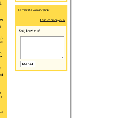
a
Ez történt a közösségben:
yes
Friss események »
i
Szólj hozzá te is!
„A
yan
k,
ek
s
sef
a
ek
t a