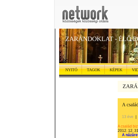
ZARÁNDOKLAT - ÉLŐ 
NYITÓ
TAGOK
KÉPEK
VI
ZARÁN
A család
13 éve
|
A család bi
2012. 12. 31
A názáre