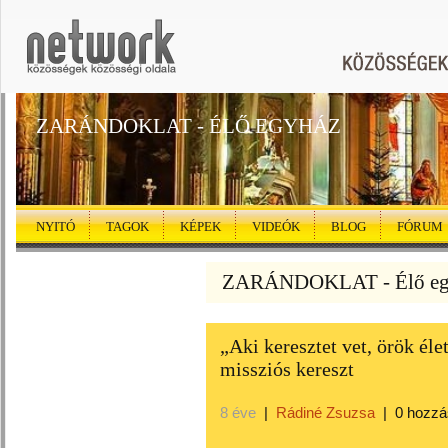
ZARÁNDOKLAT - ÉLŐ EGYHÁZ
NYITÓ
TAGOK
KÉPEK
VIDEÓK
BLOG
FÓRUM
ZARÁNDOKLAT - Élő egy
„Aki keresztet vet, örök éle
missziós kereszt
8 éve
|
Rádiné Zsuzsa
|
0 hozzá