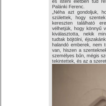
és isteni életben tud ré
Palánki Ferenc.
„Néha azt gondoljuk, h
születtek, hogy szente
kereszten található e
vélhetjük, hogy könnyű v
kiválasztotta, nekik mi
tudtak böjtölni, éjszaká
halandó emberek, nem tu
van, hiszen a szenteknek
személyes bűn, mégis sze
tekintettek, és az a szere