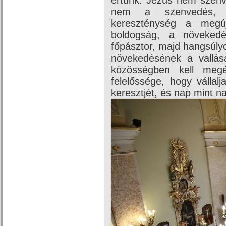
értünk. Jézus nem szenv
nem a szenvedés, 
kereszténység a megú
boldogság, a növeked
főpásztor, majd hangsúly
növekedésének a vallás
közösségben kell megé
felelőssége, hogy vállal
keresztjét, és nap mint n