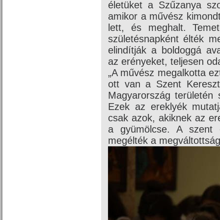
életüket a Szűzanya szol
amikor a művész kimondta
lett, és meghalt. Teme
születésnapként élték m
elindítják a boldoggá av
az erényeket, teljesen od
„A művész megalkotta ezt
ott van a Szent Kereszt 
Magyarország területén s
Ezek az ereklyék mutat
csak azok, akiknek az ere
a gyümölcse. A szent 
megélték a megváltottság