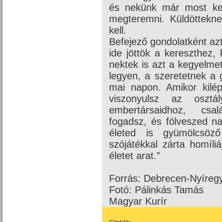
és nekünk már most kel
megteremni. Küldöttekne
kell.
Befejező gondolatként azt
ide jöttök a kereszthez,
nektek is azt a kegyelme
legyen, a szeretetnek a 
mai napon. Amikor kilé
viszonyulsz az osztál
embertársaidhoz, csa
fogadsz, és fölveszed na
életed is gyümölcsöz
szójátékkal zárta homíliá
életet arat.”
Forrás: Debrecen-Nyíre
Fotó: Pálinkás Tamás
Magyar Kurír