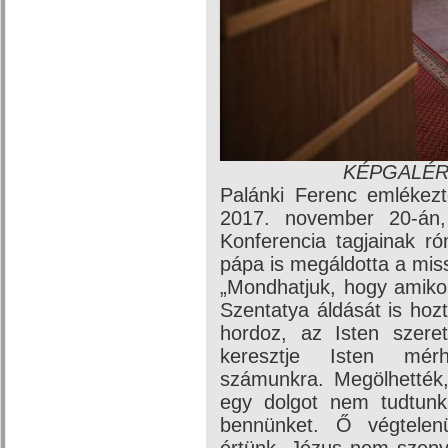
KÉPGALÉRIA
Palánki Ferenc emlékezt
2017. november 20-án,
Konferencia tagjainak r
pápa is megáldotta a miss
„Mondhatjuk, hogy amikor
Szentatya áldását is hoz
hordoz, az Isten szeret
keresztje Isten mérhe
számunkra. Megölhették,
egy dolgot nem tudtunk
bennünket. Ő végtelen