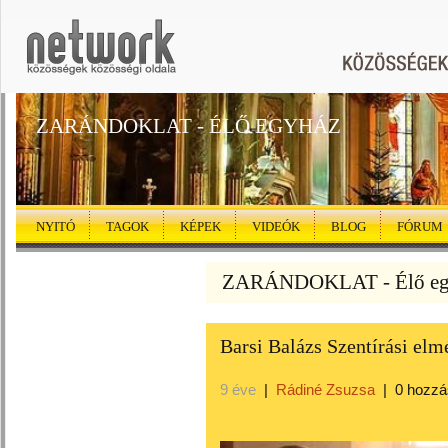
ZARÁNDOKLAT - ÉLŐ EGYHÁZ
NYITÓ
TAGOK
KÉPEK
VIDEÓK
BLOG
FÓRUM
ZARÁNDOKLAT - Élő egy
Barsi Balázs Szentírási elm
9 éve
|
Rádiné Zsuzsa
|
0 hozzá