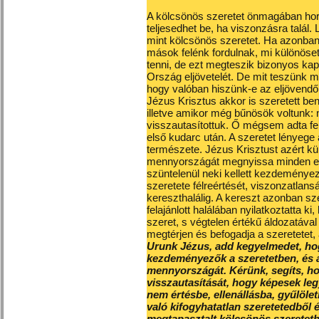
A kölcsönös szeretet önmagában hord
teljesedhet be, ha viszonzásra talál
mint kölcsönös szeretet. Ha azonban
mások felénk fordulnak, mi különöset 
tenni, de ezt megteszik bizonyos ka
Ország eljövetelét. De mit teszünk mi
hogy valóban hiszünk-e az eljövendő
Jézus Krisztus akkor is szeretett b
illetve amikor még bűnösök voltunk: 
visszautasítottuk. Ő mégsem adta fe
első kudarc után. A szeretet lényege
természete. Jézus Krisztust azért kü
mennyországát megnyissa minden embe
szüntelenül neki kellett kezdeményez
szeretete félreértését, viszonzatlan
kereszthalálig. A kereszt azonban sz
felajánlott halálában nyilatkoztatta k
szeret, s végtelen értékű áldozatával
megtérjen és befogadja a szeretetet, 
Urunk Jézus, add kegyelmedet, hog
kezdeményezők a szeretetben, és a
mennyországát. Kérünk, segíts, hog
visszautasítását, hogy képesek le
nem értésbe, ellenállásba, gyűlöle
való kifogyhatatlan szeretetedből
megtapasztalt kölcsönös szeretetb