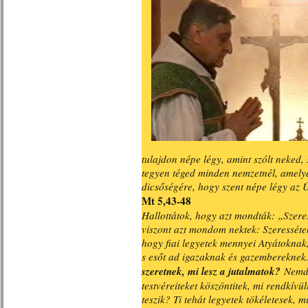
tulajdon népe légy, amint szólt neked,
tegyen téged minden nemzetnél, amelyet
dicsőségére, hogy szent népe légy az 
Mt 5,43-48
Hallottátok, hogy azt mondták: „Szeres
viszont azt mondom nektek: Szeressétek
hogy fiai legyetek mennyei Atyátoknak,
s esőt ad igazaknak és gazembereknek
szeretnek, mi lesz a jutalmatok?
Nemde
testvéreiteket köszöntitek, mi rendkív
teszik? Ti tehát legyetek tökéletesek, 