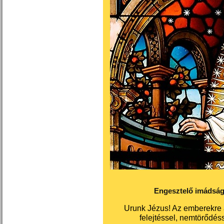
Engesztelő imádság
Urunk Jézus! Az emberekre á
felejtéssel, nemtörődés