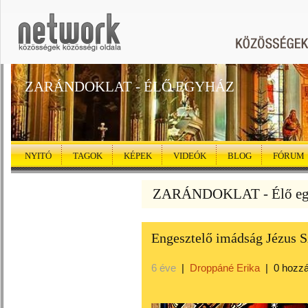
ZARÁNDOKLAT - ÉLŐ EGYHÁZ
NYITÓ
TAGOK
KÉPEK
VIDEÓK
BLOG
FÓRUM
ZARÁNDOKLAT - Élő egy
Engesztelő imádság Jézus S
6 éve
|
Droppáné Erika
|
0 hozz