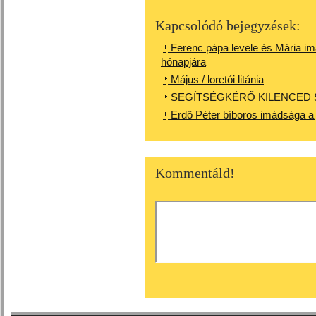
Kapcsolódó bejegyzések:
Ferenc pápa levele és Mária i
hónapjára
Május / loretói litánia
SEGÍTSÉGKÉRŐ KILENCED 
Erdő Péter bíboros imádsága a 
Kommentáld!