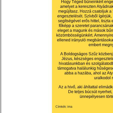
Hogy Téged bűneinkért engesz
amelyet a kereszten Atyádnak
megújítasz. Hozzá csatoljuk a
engesztelését. Szívből ígérjük,
segítségével erős hittel, tiszt
főképp a szeretet parancsának
eleget a magunk és mások bűnei
közömbösségünkért. Amennyire
ellened irányuló megbántásokat 
embert megny
A Boldogságos Szűz közbenj
Jézus, készséges engesztel
hivatásunkban és szolgálatod
támogatva halálunkig hűséges
abba a hazába, ahol az Atyá
uralkodol
Az a hivő, aki áhítattal elimá
De teljes búcsút nyerhet
ünnepélyesen tört
Címkék:
ima