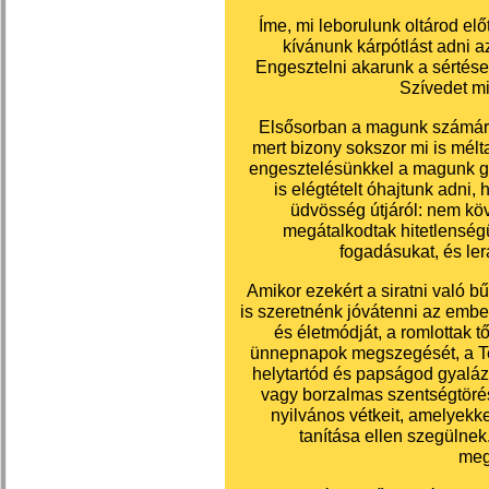
Íme, mi leborulunk oltárod elő
kívánunk kárpótlást adni 
Engesztelni akarunk a sértése
Szívedet min
Elsősorban a magunk számára
mert bizony sokszor mi is mélt
engesztelésünkkel a magunk gy
is elégtételt óhajtunk adni
üdvösség útjáról: nem köv
megátalkodtak hitetlenség
fogadásukat, és ler
Amikor ezekért a siratni való b
is szeretnénk jóvátenni az embe
és életmódját, a romlottak tő
ünnepnapok megszegését, a Te 
helytartód és papságod gyaláz
vagy borzalmas szentségtöré
nyilvános vétkeit, amelyekke
tanítása ellen szegülnek
meg