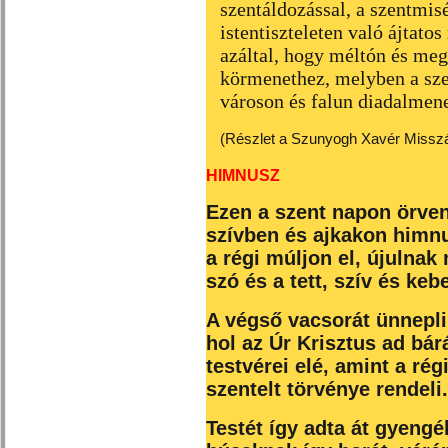
szentáldozással, a szentmisé
istentiszteleten való ájtato
azáltal, hogy méltón és me
körmenethez, melyben a sze
városon és falun diadalmen
(Részlet a Szunyogh Xavér Misszá
HIMNUSZ
Ezen a szent napon örve
szívben és ajkakon himn
a régi múljon el, újulnak
szó és a tett, szív és kebe
A végső vacsorát ünnepli
hol az Úr Krisztus ad bár
testvérei elé, amint a rég
szentelt törvénye rendeli.
Testét így adta át gyengé