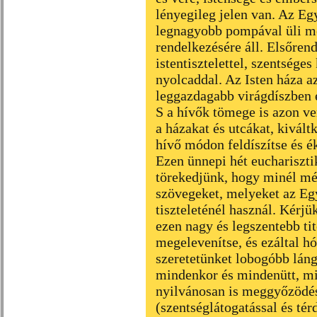
lényegileg jelen van. Az Eg
legnagyobb pompával üli me
rendelkezésére áll. Elsőre
istentisztelettel, szentsége
nyolcaddal. Az Isten háza az
leggazdagabb virágdíszben é
S a hívők tömege is azon ve
a házakat és utcákat, kivált
hívő módon feldíszítse és ék
Ezen ünnepi hét eucharisztik
törekedjünk, hogy minél mé
szövegeket, melyeket az Eg
tiszteleténél használ. Kérjü
ezen nagy és legszentebb t
megelevenítse, és ezáltal h
szeretetünket lobogóbb láng
mindenkor és mindenütt, mi
nyilvánosan is meggyőzödésü
(szentséglátogatással és tér