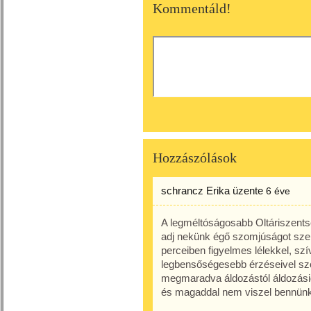
Kommentáld!
Hozzászólások
schrancz Erika
üzente
6 éve
A legméltóságosabb Oltáriszents
adj nekünk égő szomjúságot szer
perceiben figyelmes lélekkel, s
legbensőségesebb érzéseivel szó
megmaradva áldozástól áldozásig
és magaddal nem viszel bennünke