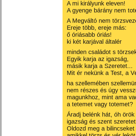
A mi királyunk eleven!
A gyenge bárány nem to
A Megváltó nem törzsvez
Ereje több, ereje más:
ő óriásabb óriás!
ki két karjával általér
minden családot s törzsek
Egyik karja az igazság,
másik karja a Szeretet...
Mit ér nekünk a Test, a V
ha szellemében szellemü
nem részes és úgy vessz
magunkhoz, mint ama va
a tetemet vagy totemet?
Áradj belénk hát, óh örök
igazság és szent szeretet
Oldozd meg a bilincseket
amikkel törzs és vér leköt