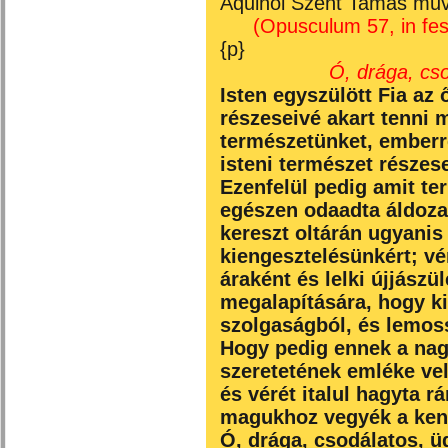
Aquinói Szent Tamás műv
(Opusculum 57, in fest
{p}
Ó, drága, cs
Isten egyszülött Fia az 
részeseivé akart tenni m
természetünket, emberr
isteni természet részes
Ezenfelül pedig amit te
egészen odaadta áldoza
kereszt oltárán ugyanis 
kiengesztelésünkért; vé
áraként és lelki újjászü
megalapítására, hogy k
szolgaságból, és lemos
Hogy pedig ennek a nag
szeretetének emléke vel
és vérét italul hagyta r
magukhoz vegyék a kenyé
Ó, drága, csodálatos, 