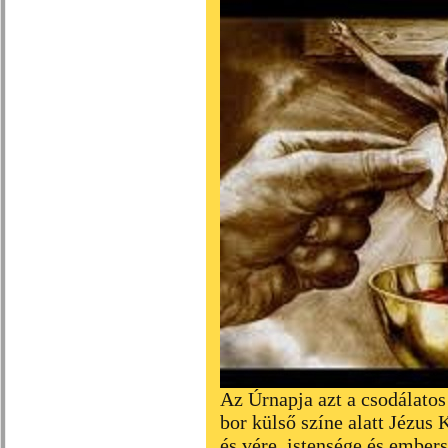
Az Úrnapja azt a csodálatos 
bor külső színe alatt Jézus 
és vére, istensége és embers