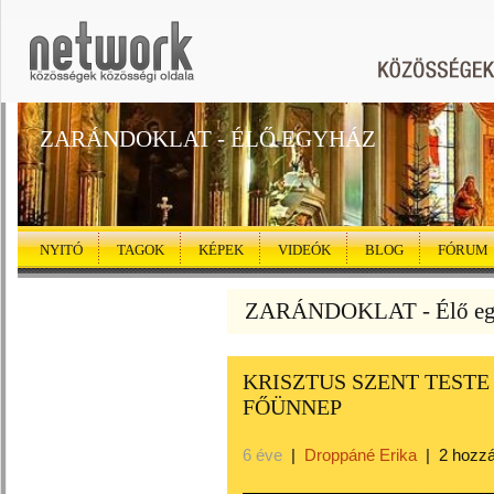
ZARÁNDOKLAT - ÉLŐ EGYHÁZ
NYITÓ
TAGOK
KÉPEK
VIDEÓK
BLOG
FÓRUM
ZARÁNDOKLAT - Élő egy
KRISZTUS SZENT TESTE 
FŐÜNNEP
6 éve
|
Droppáné Erika
|
2 hozz