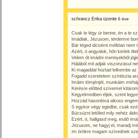
schrancz Erika
üzente
6 éve
Csak te légy úr benne, én a te sz
Imádlak, Jézusom, térdemre bor
Bár téged dicsérni méltóan nem t
Azért, ó angyalok, hőn kérlek tite
Velem őt imádni mennyekből jöjje
Hálából mit adjak viszonzásul ne
Ki magaddal hoztad lelkembe az 
Fogadd szeretetem színtiszta ar
Imáim tömjénjét, munkáim mirháj
Kérésre előtted szívemet kitárom
Kegyelmedben éljek, szent legye
Hozzád hasonlóvá alkoss engem,
S egykor végy egedbe, csak ezé
Búcsúzni tetőled mily nehéz áldo
Ezért, ó, hallgasd meg, esdő im
Jézusom, ne hagyj el, maradj mi
ím örökre magam szívednek sze