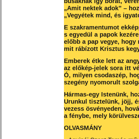
búsaknak így borát, véré
„Amit nektek adok” – hoz
„Vegyétek mind, és igyat
E szakramentumot ekképp
s egyedül a papok kezére 
előbb a pap vegye, hogy 
mit rábízott Krisztus keg
Emberek étke lett az angy
az előkép-jelek sora itt vé
Ó, milyen csodaszép, hog
szegény nyomorult szolg
Hármas-egy Istenünk, ho
Urunkul tisztelünk, jöjj,
vezess ösvényeden, hová
a fénybe, mely körülves
OLVASMÁNY