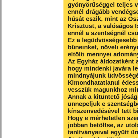
gyönyörűséggel teljes 
ennél drágább vendégsé
húsát eszik, mint az Ó
Krisztust, a valóságos I
ennél a szentségnél cs
Ez a legüdvösségesebb s
bűneinket, növeli erénye
eltölti mennyei adomány
Az Egyház áldozatként aj
hogy mindenki javára le
mindnyájunk üdvösségér
Kimondhatatlanul édess
vesszük magunkhoz mind
Annak a kitüntető jóság
ünnepeljük e szentségbe
kínszenvedésével tett b
Hogy e mérhetetlen szer
jobban betöltse, az uto
tanítványaival együtt ü