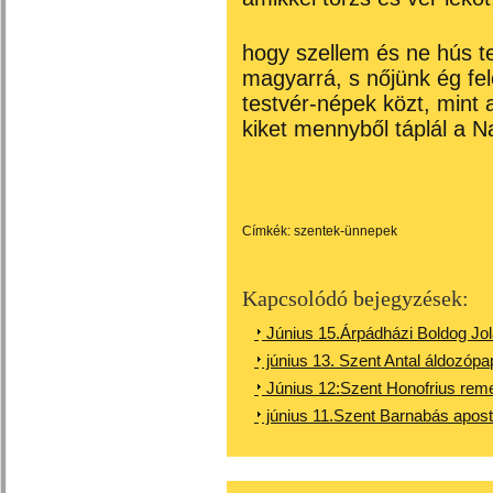
hogy szellem és ne hús t
magyarrá, s nőjünk ég fel
testvér-népek közt, mint a
kiket mennyből táplál a N
Címkék:
szentek-ünnepek
Kapcsolódó bejegyzések:
Június 15.Árpádházi Boldog Jo
június 13. Szent Antal áldozópa
Június 12:Szent Honofrius rem
június 11.Szent Barnabás apost