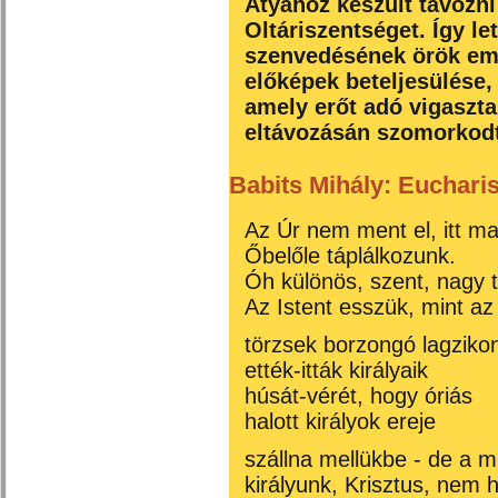
Atyához készült távozni
Oltáriszentséget. Így le
szenvedésének örök eml
előképek beteljesülése,
amely erőt adó vigaszt
eltávozásán szomorkod
Babits Mihály
:
Eucharis
Az Úr nem ment el, itt ma
Őbelőle táplálkozunk.
Óh különös, szent, nagy t
Az Istent esszük, mint az
törzsek borzongó lagziko
ették-itták királyaik
húsát-vérét, hogy óriás
halott királyok ereje
szállna mellükbe - de a m
királyunk, Krisztus, nem h