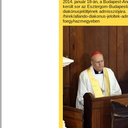
2014. január 18-án, a Budapest-An
került sor az Esztergom-Budapes
diakónusjelöltjének admissziójára.
/hirek/allando-diakonus-jeloltek-a
foegyhazmegyeben