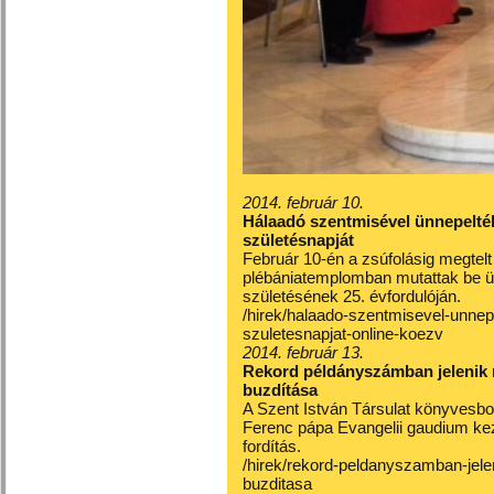
2014. február 10.
Hálaadó szentmisével ünnepelték
születésnapját
Február 10-én a zsúfolásig megtelt
plébániatemplomban mutattak be ün
születésének 25. évfordulóján.
/hirek/halaado-szentmisevel-unnep
szuletesnapjat-online-koezv
2014. február 13.
Rekord példányszámban jelenik 
buzdítása
A Szent István Társulat könyvesbol
Ferenc pápa Evangelii gaudium ke
fordítás.
/hirek/rekord-peldanyszamban-jele
buzditasa