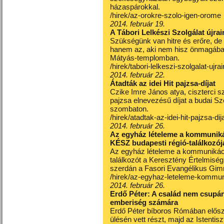
házaspárokkal.
/hirek/az-orokre-szolo-igen-orome
2014. február 19.
A Tábori Lelkészi Szolgálat újrai
Szükségünk van hitre és erőre, de 
hanem az, aki nem hisz önmagába
Mátyás-templomban.
/hirek/tabori-lelkeszi-szolgalat-ujr
2014. február 22.
Átadták az idei Hit pajzsa-díjat
Czike Imre János atya, ciszterci sz
pajzsa elnevezésű díjat a budai S
szombaton.
/hirek/atadtak-az-idei-hit-pajzsa-dij
2014. február 26.
Az egyház lételeme a kommuniká
KÉSZ budapesti régió-találkozój
Az egyház lételeme a kommunikáci
találkozót a Keresztény Értelmisé
szerdán a Fasori Evangélikus Gi
/hirek/az-egyhaz-leteleme-kommun
2014. február 26.
Erdő Péter: A család nem csupán
emberiség számára
Erdő Péter bíboros Rómában elősz
ülésén vett részt, majd az Istenti