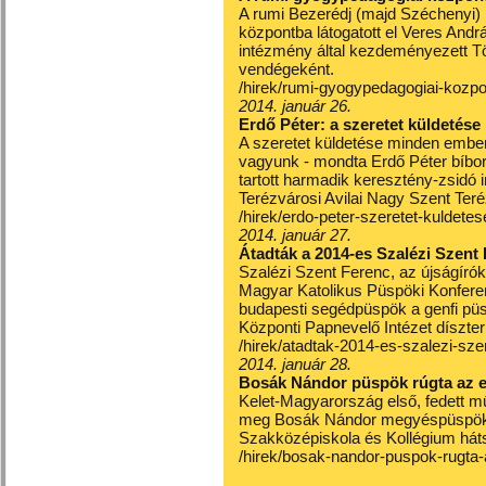
A rumi Bezerédj (majd Széchenyi)
központba látogatott el Veres And
intézmény által kezdeményezett Töl
vendégeként.
/hirek/rumi-gyogypedagogiai-kozpo
2014. január 26.
Erdő Péter: a szeretet küldetése
A szeretet küldetése minden ember
vagyunk - mondta Erdő Péter bíbo
tartott harmadik keresztény-zsidó
Terézvárosi Avilai Nagy Szent Te
/hirek/erdo-peter-szeretet-kuldete
2014. január 27.
Átadták a 2014-es Szalézi Szent 
Szalézi Szent Ferenc, az újságír
Magyar Katolikus Püspöki Konfer
budapesti segédpüspök a genfi püsp
Központi Papnevelő Intézet díszte
/hirek/atadtak-2014-es-szalezi-szen
2014. január 28.
Bosák Nándor püspök rúgta az el
Kelet-Magyarország első, fedett mű
meg Bosák Nándor megyéspüspök 
Szakközépiskola és Kollégium hát
/hirek/bosak-nandor-puspok-rugta-