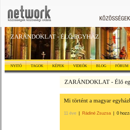
ZARÁNDOKLAT - ÉLŐ EGYHÁZ
NYITÓ
TAGOK
KÉPEK
VIDEÓK
BLOG
FÓRUM
ZARÁNDOKLAT - Élő egy
Mi történt a magyar egyhá
11 éve
|
Rádiné Zsuzsa
|
0 hozz