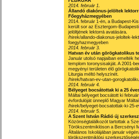
FEBRUÁR
2014. február 1.
Állandó diakónus-jelöltek lekto
Főegyházmegyében
2014. február 1-én, a Budapest-K
került sor az Esztergom-Budapest
jelöltjének lektorrá avatására.
/hirek/allando-diakonus-jeloltek-l
foegyhazmegyeben
2014. február 3.
Hatvan év után görögkatolikus 
Január utolsó napjaiban emelték h
templom toronysisakját. A 2001-be
megyényi területen élő görögkatol
Liturgia méltó helyszínét.
/hirek/hatvan-ev-utan-gorogkatoli
2014. február 4.
Bélyeget bocsátottak ki a 25 éves
Máltai bélyeget bocsátott ki febru
évfordulóját ünneplő Magyar Máltai 
/hirek/belyeget-bocsatottak-ki-25-e
2014. február 5.
A Szent István Rádió új szerkesz
Közönségtalálkozót tartottak a Sz
Törökszentmiklóson a Bercsényi 
Általános Iskolájában január végén
törökszentmiklósi szerkesztőségé