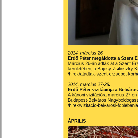
2014. március 26.
Erdő Péter megáldotta a Szent 
Március 26-án adták át a Szent Er
kerületében, a Bajcsy-Zsilinszky 
/hirek/atadtak-szent-erzsebet-kor
2014. március 27-28.
Erdő Péter vizitációja a Belvár
A kánoni vizitációra március 27-én
Budapest-Belváros Nagyboldogass
/hirek/vizitacio-belvarosi-foplebani
ÁPRILIS