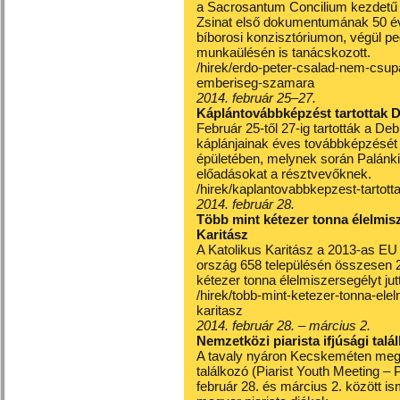
a Sacrosantum Concilium kezdetű lit
Zsinat első dokumentumának 50 év
bíborosi konzisztóriumon, végül ped
munkaülésén is tanácskozott.
/hirek/erdo-peter-csalad-nem-csu
emberiseg-szamara
2014. február 25–27.
Káplántovábbképzést tartottak 
Február 25-től 27-ig tartották a 
káplánjainak éves továbbképzését
épületében, melynek során Palánki
előadásokat a résztvevőknek.
/hirek/kaplantovabbkepzest-tartot
2014. február 28.
Több mint kétezer tonna élelmisz
Karitász
A Katolikus Karitász a 2013-as EU
ország 658 településén összesen 2
kétezer tonna élelmiszersegélyt jutt
/hirek/tobb-mint-ketezer-tonna-elel
karitasz
2014. február 28. – március 2.
Nemzetközi piarista ifjúsági talá
A tavaly nyáron Kecskeméten megre
találkozó (Piarist Youth Meeting 
február 28. és március 2. között is