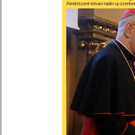
/hirek/szent-istvan-radio-uj-szerke