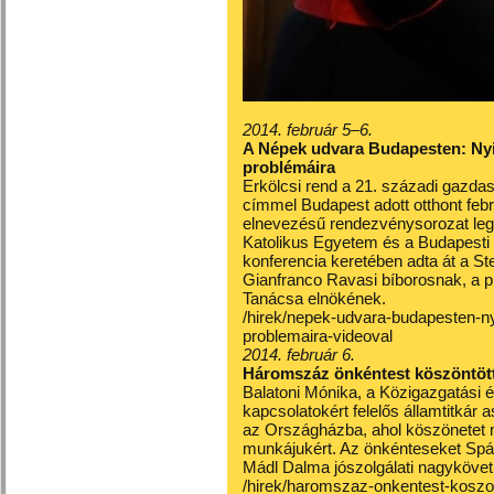
2014. február 5–6.
A Népek udvara Budapesten: Nyit
problémáira
Erkölcsi rend a 21. századi gazda
címmel Budapest adott otthont feb
elnevezésű rendezvénysorozat le
Katolikus Egyetem és a Budapesti
konferencia keretében adta át a St
Gianfranco Ravasi bíborosnak, a p
Tanácsa elnökének.
/hirek/nepek-udvara-budapesten-nyi
problemaira-videoval
2014. február 6.
Háromszáz önkéntest köszöntöt
Balatoni Mónika, a Közigazgatási 
kapcsolatokért felelős államtitkár
az Országházba, ahol köszönetet m
munkájukért. Az önkénteseket Spá
Mádl Dalma jószolgálati nagykövet 
/hirek/haromszaz-onkentest-koszo