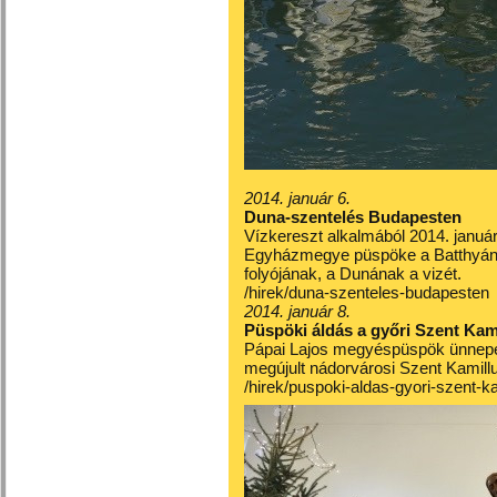
2014. január 6.
Duna-szentelés Budapesten
Vízkereszt alkalmából 2014. január
Egyházmegye püspöke a Batthyány 
folyójának, a Dunának a vizét.
/hirek/duna-szenteles-budapesten
2014. január 8.
Püspöki áldás a győri Szent Ka
Pápai Lajos megyéspüspök ünnepély
megújult nádorvárosi Szent Kamillu
/hirek/puspoki-aldas-gyori-szent-k