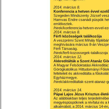
2014. március 8.
Konferencia a hetven évvel ezelő
Szegeden Mindszenty József vesz
Hamvas Endre csanádi püspök hetv
emlékeztek.
/hirek/konferencia-hetven-evvel-ez
2014. március 8.
Férfi közösségek találkozója
A veszprémi Szent Mihály főplébán
meghívására március 8-án Veszprém
Férfi Társaság.
/hirek/ferfi-kozossegek-talalkozoja
2014. március 12.
Akkreditálták a Szent Atanáz Gö
A Magyar Felsőoktatási Akkreditáci
Görögkatolikus Hittudományi Főis
feltételeit és akkreditálta a főiskol
Egyházmegye.
/hirek/akkreditaltak-szent-atanaz-g
2014. március 14.
Pápai Lajos Jézus Krisztus élet
Az alábbiakban teljes terjedelmébe
megyéspüspöknek a révfalui és a k
alkalmából, a 2014. március 14-én,