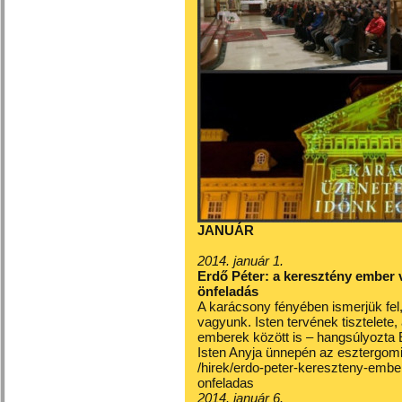
JANUÁR
2014. január 1.
Erdő Péter: a keresztény ember
önfeladás
A karácsony fényében ismerjük fel
vagyunk. Isten tervének tisztelete,
emberek között is – hangsúlyozta 
Isten Anyja ünnepén az esztergomi
/hirek/erdo-peter-kereszteny-emb
onfeladas
2014. január 6.