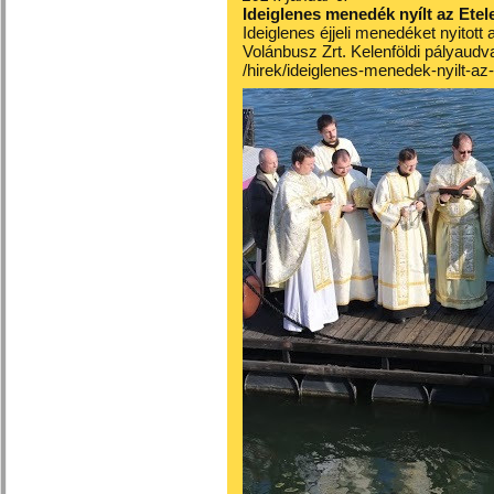
Ideiglenes menedék nyílt az Etel
Ideiglenes éjjeli menedéket nyitott
Volánbusz Zrt. Kelenföldi pályaudv
/hirek/ideiglenes-menedek-nyilt-az-