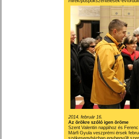
/hirek/puspokszentelesek-evfordul
2014. február 16.
Az örökre szóló igen öröme
Szent Valentin napjához és Fere
Márfi Gyula veszprémi érsek febru
székesegyházban egybegyűlt szer