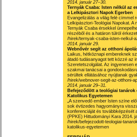
2014. január 27–30.
Ternyák Csaba: Isten nélkül az 
a Lelkipásztori Napok Egerben
Evangelizálás a világ felé címmel
Lelkipásztori-Teológiai Napokat. 
Ternyák Csaba érsekkel ünnepelhe
részéből és a határon túlról érkeze
/hirek/ternyak-csaba-isten-nelkul-
2014. január 29.
Webnővér segít az otthoni ápol
Laikus, hétköznapi embereknek szól
átadó tudásanyagot tett közzé az i
Szeretetszolgálat. Az ingyenesen e
szakmai tanácsai a gondoskodásra
sérültek ellátásához nyújtanak gyak
/hirek/webnover-segit-az-otthoni-a
2014. január 29–31.
Befejeződött a teológiai tanárok
Katolikus Egyetemen
„A szenvedő ember Isten színe el
sok évtizedes hagyományra visszan
konferenciáját és továbbképzését
(PPKE) Hittudományi Kara 2014. jan
/hirek/befejezodott-teologiai-tana
katolikus-egyetemen