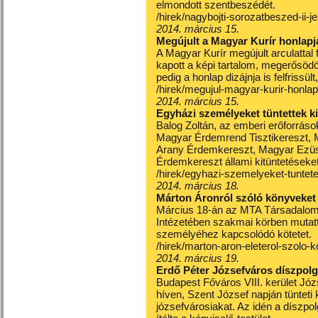
elmondott szentbeszédét.
/hirek/nagybojti-sorozatbeszed-ii-
2014. március 15.
Megújult a Magyar Kurír honlapj
A Magyar Kurír megújult arculattal
kapott a képi tartalom, megerősödöt
pedig a honlap dizájnja is felfrissü
/hirek/megujul-magyar-kurir-honla
2014. március 15.
Egyházi személyeket tüntettek k
Balog Zoltán, az emberi erőforrás
Magyar Érdemrend Tisztikereszt,
Arany Érdemkereszt, Magyar Ezü
Érdemkereszt állami kitüntetéseke
/hirek/egyhazi-szemelyeket-tuntet
2014. március 18.
Márton Áronról szóló könyveket
Március 18-án az MTA Társadalom
Intézetében szakmai körben mutat
személyéhez kapcsolódó kötetet.
/hirek/marton-aron-eleterol-szolo
2014. március 19.
Erdő Péter Józsefváros díszpolgá
Budapest Főváros VIII. kerület J
híven, Szent József napján tünteti
józsefvárosiakat. Az idén a díszpol