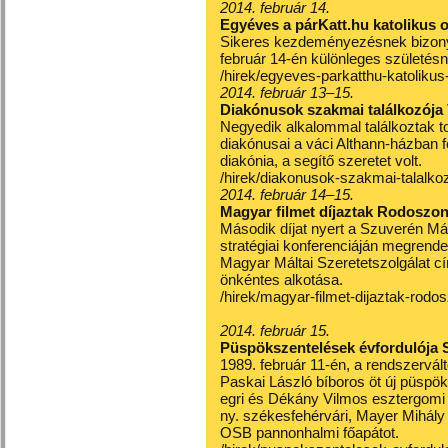
2014. február 14.
Egyéves a párKatt.hu katolikus o
Sikeres kezdeményezésnek bizonyul
február 14-én különleges születésnap
/hirek/egyeves-parkatthu-katolikus
2014. február 13–15.
Diakónusok szakmai találkozója
Negyedik alkalommal találkoztak
diakónusai a váci Althann-házban fe
diakónia, a segítő szeretet volt.
/hirek/diakonusok-szakmai-talalko
2014. február 14–15.
Magyar filmet díjaztak Rodoszon 
Második díjat nyert a Szuverén Mál
stratégiai konferenciáján megrendez
Magyar Máltai Szeretetszolgálat cím
önkéntes alkotása.
/hirek/magyar-filmet-dijaztak-rodos
2014. február 15.
Püspökszentelések évfordulója 
1989. február 11-én, a rendszervál
Paskai László bíboros öt új püspökö
egri és Dékány Vilmos esztergomi
ny. székesfehérvári, Mayer Mihály 
OSB pannonhalmi főapátot.