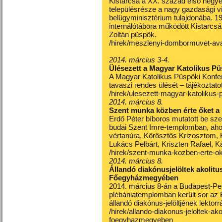
Kistarcsa a XX. század első negye
településrésze a nagy gazdasági vi
belügyminisztérium tulajdonába. 1
internálótábora működött Kistarcsá
Zoltán püspök.
/hirek/meszlenyi-dombormuvet-ava
2014. március 3-4.
Ülésezett a Magyar Katolikus Pü
A Magyar Katolikus Püspöki Konfere
tavaszi rendes ülését – tájékoztat
/hirek/ulesezett-magyar-katolikus-
2014. március 8.
Szent munka közben érte őket a 
Erdő Péter bíboros mutatott be sz
budai Szent Imre-templomban, ahol
vértanúra, Körösztös Krizosztom, K
Lukács Pelbárt, Kriszten Rafael, K
/hirek/szent-munka-kozben-erte-ok
2014. március 8.
Állandó diakónusjelöltek akolit
Főegyházmegyében
2014. március 8-án a Budapest-Pe
plébániatemplomban került sor a
állandó diakónus-jelöltjének lektorr
/hirek/allando-diakonus-jeloltek-a
foegyhazmegyeben