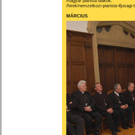
magyar piarista diákok.
/hirek/nemzetkozi-piarista-ifjusagi-
MÁRCIUS