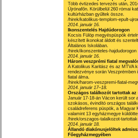
Több évtizedes tervezés után, 2014
Újrónafőn. Körülbelül 260 római kato
kultúrházban gyűltek össze.
/hirek/katolikus-templom-epult-ujr
2014. január 16.
Ikonszentelés Hajdúdorogon
Kocsis Fülöp megyéspüspök értelmi
készített ikonokat áldott és szente
Általános Iskolában.
/hirek/ikonszenteles-hajdudorogon
2014. január 16.
Három veszprémi fiatal megvalós
A Katolikus Karitász és az MTVA k
rendezvénye során Veszprémben is
fiatal álma.
/hirek/harom-veszpremi-fiatal-megv
2014. január 17–18.
Országos találkozót tartottak a
Január 17-18-án Vácon került sor
szokásos, évindító országos találk
családreferens püspök, a Magyar 
valamint 13 egyházmegye küldöttei
/hirek/orszagos-talalkozot-tartot
2014. január 18.
Állandó diakónusjelöltek admis
Főegyházmegyében