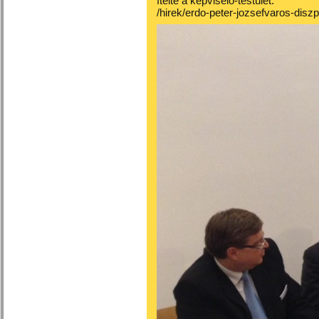
ítélte a képviselő-testület.
/hirek/erdo-peter-jozsefvaros-disz