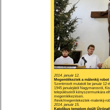
2014. január 12.
Megemlékeztek a málenkij robot 
Szentmisét mutatott be január 12
1945 januárjától Nagymarosról, K
településeiről kényszermunkára elh
megemlékezésen.
/hirek/megemlekeztek-malenkij-robo
2014. január 15.
Katolikus templom épült Újróna