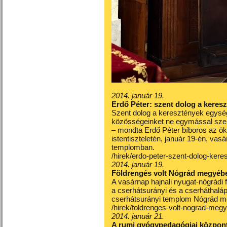
2014. január 19.
Erdő Péter: szent dolog a keres
Szent dolog a keresztények egység
közösségeinket ne egymással sze
– mondta Erdő Péter bíboros az ö
istentiszteletén, január 19-én, vas
templomban.
/hirek/erdo-peter-szent-dolog-ker
2014. január 19.
Földrengés volt Nógrád megyébe
A vasárnap hajnali nyugat-nógrádi
a cserhátsurányi és a cserháthalá
cserhátsurányi templom Nógrád m
/hirek/foldrenges-volt-nograd-me
2014. január 21.
A rumi gyógypedagógiai központ