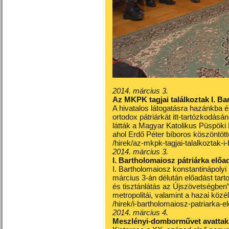
2014. március 3.
Az MKPK tagjai találkoztak I. Ba
A hivatalos látogatásra hazánkba é
ortodox pátriárkát itt-tartózkodás
látták a Magyar Katolikus Püspök
ahol Erdő Péter bíboros köszöntött
/hirek/az-mkpk-tagjai-talalkoztak-i
2014. március 3.
I. Bartholomaiosz pátriárka el
I. Bartholomaiosz konstantinápolyi
március 3-án délután előadást tar
és tisztánlátás az Újszövetségben”
metropolitái, valamint a hazai köz
/hirek/i-bartholomaiosz-patriark
2014. március 4.
Meszlényi-domborművet avattak