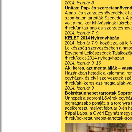
2014. február 8.
Unitas: Pap- és szerzetesnöven
A pap- és szerzetesnövendékek ha
szombaton tartották Szegeden. A 
volt a mai kor kihívásainak tükrébe
/hirek/unitas-pap-es-szerzetesno
2014. február 7–9.
KELET 2014 Nyíregyházán
2014. február 7-9. között zajlott l
Lelkészség szervezésében a hato
Egyetemi Lelkészségek Találkozój
/hirek/kelet-2014-nyiregyhazan
2014. február 9–16.
Aki keres, azt megtalálják – vas
Hazánkban hetedik alkalommal ren
egyházak és civil szervezetek szé
/hirek/aki-keres-azt-megtalaljak-
2014. február 9.
Bokrétaünnepet tartottak Sopro
Ünnepelt a soproni Lővérek egyház
legmagasabb pontját, s a toronyra f
acélkereszt, melyet február 9-én 
Pápai Lajos, a Győri Egyházmegye
/hirek/bokretaunnepet-tartottak-so