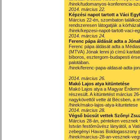
/hirek/tudomanyos-konferencia-sz
2014. március 22.
Képzési napot tartott a Váci Eg
Március 22-én, szombaton találko
rendszeresen látogatják a kórháza
/hirek/kepzesi-napot-tartott-vaci-
2014. március 24.
Ferenc pápa áldását adta a Jónak
Ferenc pápa áldását adta a Média
(MTVA) Jónak lenni jó című karitat
bíboros, esztergom-budapesti érse
palotában.
/hirek/ferenc-papa-aldasat-adta-jon
2014. március 26.
Makó Lajos atya kitüntetése
Makó Lajos atya a Magyar Érdemre
részesült. A kitüntetést március 
nagykövettől vette át Bécsben, a
/hirek/mako-lajos-atya-kituntetese
2014. március 28.
Végső búcsút vettek Szőnyi Zsu
Március 28-án, pénteken vesznek 
István festőművész lányától, a Va
zebegényi Havas Boldogasszony 
/hirek/marcius-28-an-vesznek-veg