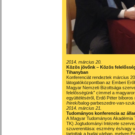
2014. március 20.
Közös jövőnk – Közös felelőssé
Tihanyban
Konferenciát rendeztek március 20
látogatóközpontban az Emberi Er
Magyar Nemzeti Bizottsága szerv
felelősségünk” címmel a magyaror
együttéléséről, Erdő Péter bíboros 
/hirek/balog-parbeszedre-van-szuk
2014. március 21.
Tudományos konferencia az álla
A Magyar Tudományos Akadémia T
TK) Jogtudományi Intézete szerve
szuverenitása: eszmény és/vagy 
tartottak a budai várban, melyen Er