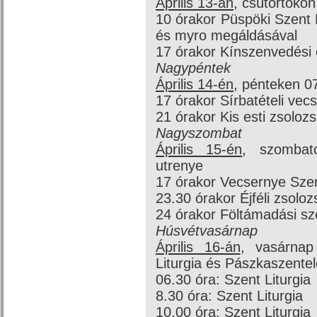
Április 13-án
, csütörtökö
10 órakor Püspöki Szent 
és myro megáldásával
17 órakor Kínszenvedési 
Nagypéntek
Április 14-én
, pénteken 07
17 órakor Sírbatételi vec
21 órakor Kis esti zsoloz
Nagyszombat
Április 15-én
, szombat
utrenye
17 órakor Vecsernye Szent
23.30 órakor Éjféli zsolo
24 órakor Föltámadási sz
Húsvétvasárnap
Április 16-án
, vasárnap
Liturgia és Pászkaszente
06.30 óra: Szent Liturgia
8.30 óra: Szent Liturgia
10.00 óra: Szent Liturgia