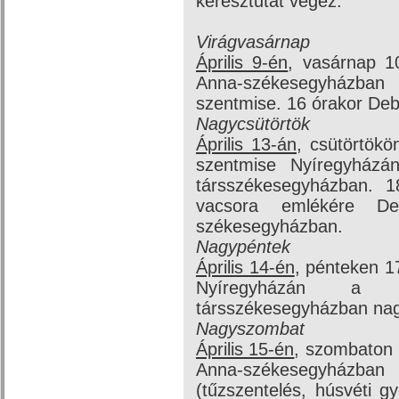
keresztutat végez.
Virágvasárnap
Április 9-én
, vasárnap 1
Anna-székesegyházban
szentmise. 16 órakor Deb
Nagycsütörtök
Április 13-án
, csütörtökö
szentmise Nyíregyház
társszékesegyházban. 1
vacsora emlékére D
székesegyházban.
Nagypéntek
Április 14-én
, pénteken 1
Nyíregyházán a M
társszékesegyházban nagy
Nagyszombat
Április 15-én
, szombaton
Anna-székesegyházban 
(tűzszentelés, húsvéti 