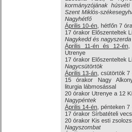
kormányzójának húsvéti 
Szent Miklós-székesegyh
Nagyhétfő
Április 10-én
, hétfőn 7 ór
17 órakor Előszenteltek Li
Nagykedd és nagyszerda
Április 11-én és 12-én
,
Utrenye
17 órakor Előszenteltek Li
Nagycsütörtök
Április 13-án
, csütörtök 7
15 órakor Nagy Alkonyat
liturgia lábmosással
20 órakor Utrenye a 12 
Nagypéntek
Április 14-én
, pénteken 7 
17 órakor Sírbatételi ve
20 órakor Kis esti zsoloz
Nagyszombat