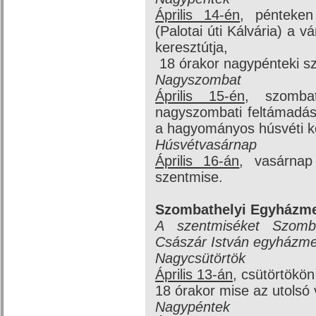
Április 14-én
, pénteken
(Palotai úti Kálvária) a 
keresztútja,
18 órakor nagypénteki sz
Nagyszombat
Április 15-én
, szomba
nagyszombati feltámadási
a hagyományos húsvéti k
Húsvétvasárnap
Április 16-án
, vasárnap
szentmise.
Szombathelyi Egyházm
A szentmiséket Szomb
Császár István egyházme
Nagycsütörtök
Április 13-án
, csütörtökön
18 órakor mise az utolsó
Nagypéntek