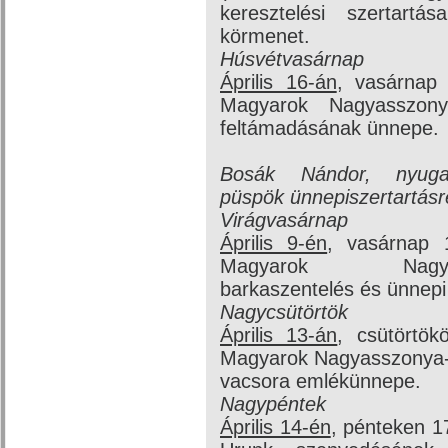
keresztelési szertartá
körmenet.
Húsvétvasárnap
Április 16-án
, vasárnap
Magyarok Nagyasszony
feltámadásának ünnepe.
Bosák Nándor, nyugal
püspök ünnepi
szertartásr
Virágvasárnap
Április 9-én
, vasárnap 
Magyarok Nagyasszo
barkaszentelés és ünnepi
Nagycsütörtök
Április 13-án
, csütörtö
Magyarok Nagyasszonya-
vacsora emlékünnepe.
Nagypéntek
Április 14-én
, pénteken 1