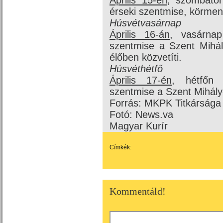
Április 15-én
, szombaton
érseki szentmise, körmene
Húsvétvasárnap
Április 16-án
, vasárnap
szentmise a Szent Mihály
élőben közvetíti.
Húsvéthétfő
Április 17-én
, hétfőn 
szentmise a Szent Mihály
Forrás: MKPK Titkársága
Fotó: News.va
Magyar Kurír
Címkék:
Kommentáld!