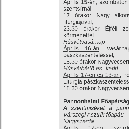
Április 15-én
, szombaton 
szentsírnál,
17 órakor Nagy alkonya
liturgiájával,
23.30 órakor Éjféli zs
körmenettel.
Húsvétvasárnap
Április 16-án
, vasárna
pászkaszenteléssel,
18.30 órakor Nagyvecser
Húsvéthétfő és -kedd
Április 17-én és 18-án
, h
Liturgia pászkaszenteléss
18.30 órakor Nagyvecser
Pannonhalmi Főapátsá
A szentmiséket a panno
Várszegi Asztrik főapát:
Nagyszerda
Április 12-én
, szerd