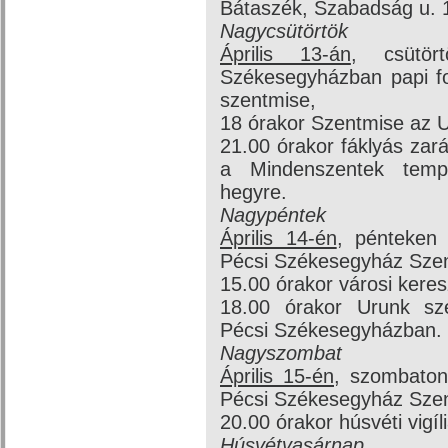
Bátaszék, Szabadság u. 1
Nagycsütörtök
Április 13-án
, csütö
Székesegyházban papi fog
szentmise,
18 órakor Szentmise az U
21.00 órakor fáklyás zar
a Mindenszentek temp
hegyre.
Nagypéntek
Április 14-én
, pénteken
Pécsi Székesegyház Szen
15.00 órakor városi keres
18.00 órakor Urunk s
Pécsi Székesegyházban.
Nagyszombat
Április 15-én
, szombaton
Pécsi Székesegyház Szen
20.00 órakor húsvéti vigí
Húsvétvasárnap