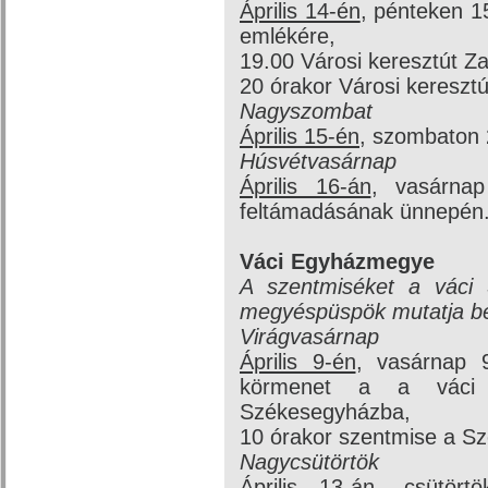
Április 14-én
, pénteken 15
emlékére,
19.00 Városi keresztút Z
20 órakor Városi kereszt
Nagyszombat
Április 15-én
, szombaton 2
Húsvétvasárnap
Április 16-án
, vasárna
feltámadásának ünnepén
Váci Egyházmegye
A szentmiséket a váci
megyéspüspök mutatja b
Virágvasárnap
Április 9-én
, vasárnap 
körmenet a a váci 
Székesegyházba,
10 órakor szentmise a S
Nagycsütörtök
Április 13-án
, csütörtö