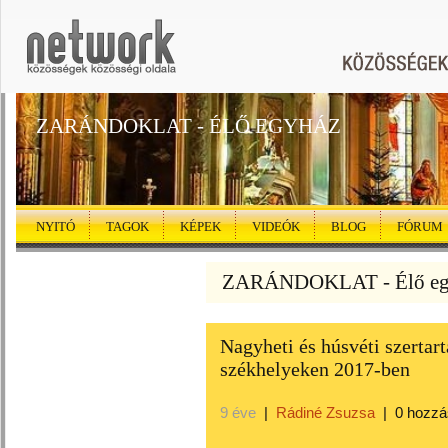
ZARÁNDOKLAT - ÉLŐ EGYHÁZ
NYITÓ
TAGOK
KÉPEK
VIDEÓK
BLOG
FÓRUM
ZARÁNDOKLAT - Élő egy
Nagyheti és húsvéti szertart
székhelyeken 2017-ben
9 éve
|
Rádiné Zsuzsa
|
0 hozzá