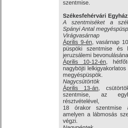
szentmise.
Székesfehérvári Egyhá
A szentmiséket a szék
Spányi Antal megyéspüsp
Virágvasárnap
Április 9-én
, vasárnap 1
püspöki szentmise és b
jeruzsálemi bevonulásán
Április 10-12-én
, hétfő
nagyböjti lelkigyakorlato
megyéspüspök.
Nagycsütörtök
Április 13-án
, csütörtö
szentmise, az egy
résztvételével,
18 órakor szentmise 
amelyen a lábmosás szer
végzi.
Nagypéntek