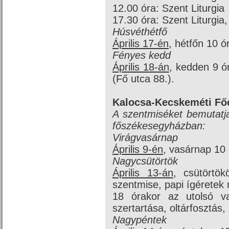
12.00 óra: Szent Liturgia
17.30 óra: Szent Liturgia
Húsvéthétfő
Április 17-én
, hétfőn 10 ó
Fényes kedd
Április 18-án
, kedden 9 ó
(Fő utca 88.).
Kalocsa-Kecskeméti F
A szentmiséket bemutatja
főszékesegyházban:
Virágvasárnap
Április 9-én
, vasárnap 10 
Nagycsütörtök
Április 13-án
, csütörtök
szentmise, papi ígéretek
18 órakor az utolsó v
szertartása, oltárfosztás
Nagypéntek