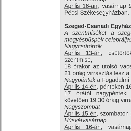
Április 16-án
, vasárnap 
Pécsi Székesegyházban.
Szeged-Csanádi Egyhá
A szentmiséket a szeg
megyéspüspök celebrálja
Nagycsütörtök
Április 13-án
, csütörtö
szentmise,
18 órakor az utolsó vac
21 óráig virrasztás lesz 
Nagypéntek
a Fogadalmi
Április 14-én
, pénteken 16
17 órától nagypénteki
követően 19.30 óráig virr
Nagyszombat
Április 15-én
, szombaton 2
Húsvétvasárnap
Április 16-án
, vasárna