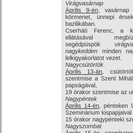
Virágvasárnap
Április 9-én
, vasárnap 
körmenet, ünnepi érse
bazilikában.
Cserháti Ferenc, a kül
ellátásával megbíz
segédpüspök
virág
nagykedden
minden nap 
lelkigyakorlatot vezet.
Nagycsütörtök
Április 13-án
, csütörtö
szentmise a Szent Mihál
papságával,
19 órakor szentmise az u
Nagypéntek
Április 14-én
, pénteken 9
Szeminárium kispapjaival 
15 órakor nagypénteki szer
Nagyszombat