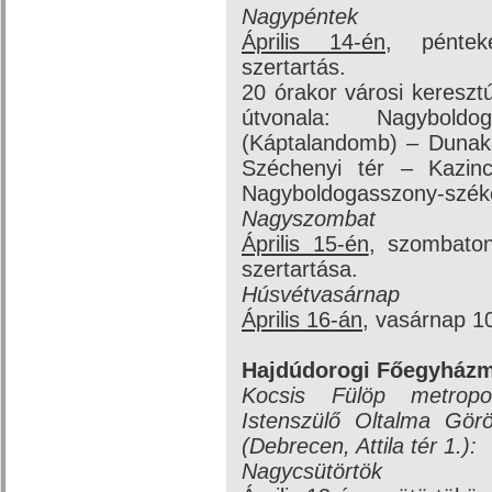
Nagypéntek
Április 14-én
, péntek
szertartás.
20 órakor városi kereszt
útvonala: Nagyboldog
(Káptalandomb) – Dunaka
Széchenyi tér – Kazin
Nagyboldogasszony-szék
Nagyszombat
Április 15-én
, szombaton
szertartása.
Húsvétvasárnap
Április 16-án
, vasárnap 1
Hajdúdorogi Főegyház
Kocsis Fülöp metropol
Istenszülő Oltalma Gör
(Debrecen, Attila tér 1.):
Nagycsütörtök