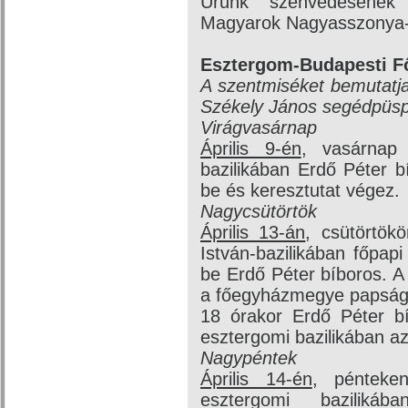
Urunk szenvedésének 
Magyarok Nagyasszonya
Esztergom-Budapesti 
A szentmiséket bemutatja
Székely János segédpüs
Virágvasárnap
Április 9-én
, vasárnap
bazilikában Erdő Péter b
be és keresztutat végez.
Nagycsütörtök
Április 13-án
, csütörtök
István-bazilikában főpapi
be Erdő Péter bíboros. A 
a főegyházmegye papsága 
18 órakor Erdő Péter b
esztergomi bazilikában a
Nagypéntek
Április 14-én
, pénteke
esztergomi bazilik