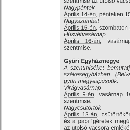
szentmise az utolsó vacs
Nagypéntek
Április 14-én
, pénteken 15
Nagyszombat
Április 15-én
, szombaton 2
Húsvétvasárnap
Április 16-án
, vasárna
szentmise.
Győri Egyházmegye
A szentmiséket bemutat
székesegyházban (Belv
győri megyéspüspök:
Virágvasárnap
Április 9-én
, vasárnap 1
szentmise.
Nagycsütörtök
Április 13-án
, csütörtökö
és a papi ígéretek megúj
az utolsó vacsora emléké