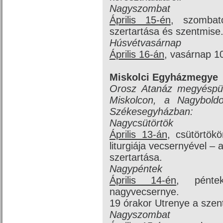
Nagyszombat
Április 15-én
, szombat
szertartása és szentmise
Húsvétvasárnap
Április 16-án
, vasárnap 1
Miskolci Egyházmegye
Orosz Atanáz megyéspüsp
Miskolcon, a Nagyboldo
Székesegyházban:
Nagycsütörtök
Április 13-án
, csütörtök
liturgiája vecsernyével –
szertartása.
Nagypéntek
Április 14-én
, pénte
nagyvecsernye.
19 órakor Utrenye a szent
Nagyszombat