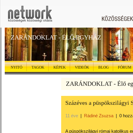
ZARÁNDOKLAT - ÉLŐ EGYHÁZ
NYITÓ
TAGOK
KÉPEK
VIDEÓK
BLOG
FÓRUM
ZARÁNDOKLAT - Élő egy
Százéves a püspökszilágyi
11 éve
|
Rádiné Zsuzsa
|
0 hozz
A püspökszilágyi római katolikus 