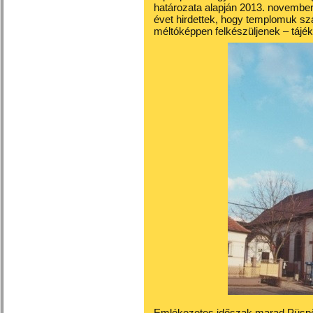
határozata alapján 2013. november
évet hirdettek, hogy templomuk s
méltóképpen felkészüljenek – táj
Emlékezetes időszak marad Püspö