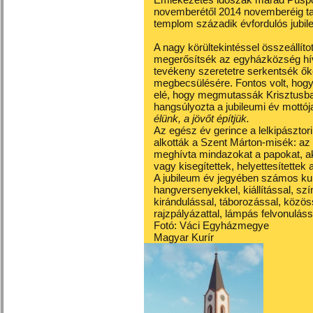
novemberétől 2014 novemberéig tar
templom századik évfordulós jubil
A nagy körültekintéssel összeállíto
megerősítsék az egyházközség hív
tevékeny szeretetre serkentsék őke
megbecsülésére. Fontos volt, hogy 
elé, hogy megmutassák Krisztusba 
hangsúlyozta a jubileumi év mottój
élünk, a jövőt építjük.
Az egész év gerince a lelkipásztor
alkották a Szent Márton-misék: a
meghívta mindazokat a papokat, ak
vagy kisegítettek, helyettesítettek
A jubileum év jegyében számos kul
hangversenyekkel, kiállítással, szí
kirándulással, táborozással, közö
rajzpályázattal, lámpás felvonuláss
Fotó: Váci Egyházmegye
Magyar Kurír