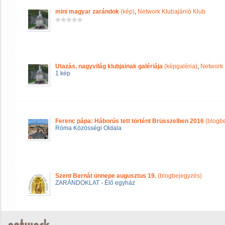
mini magyar zarándok
(kép)
,
Network Klubajánló Klub
Utazás, nagyvilág klubjainak galériája
(képgaléria)
,
Network 
1 kép
Ferenc pápa: Háborús tett történt Brüsszelben 2016
(blogb
Róma Közösségi Oldala
Szent Bernát ünnepe augusztus 19.
(blogbejegyzés)
ZARÁNDOKLAT - Élő egyház