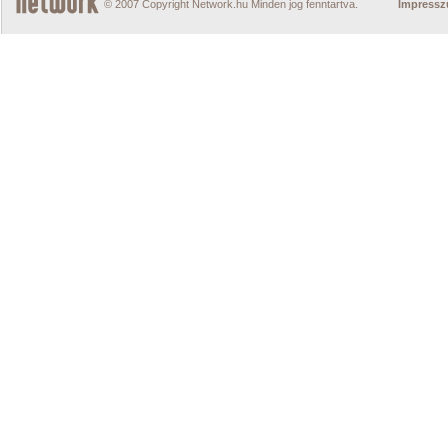
© 2007 Copyright Network.hu Minden jog fenntartva.
Impress