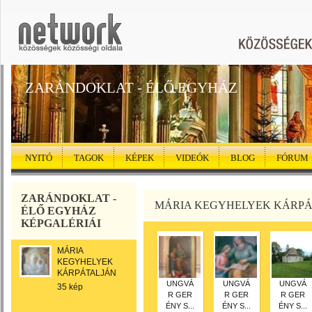
ZARÁNDOKLAT - ÉLŐ EGYHÁZ
NYITÓ
TAGOK
KÉPEK
VIDEÓK
BLOG
FÓRUM
ZARÁNDOKLAT -
MÁRIA KEGYHELYEK KÁRP
ÉLŐ EGYHÁZ
KÉPGALÉRIÁI
MÁRIA
KEGYHELYEK
KÁRPÁTALJÁN
UNGVÁ
UNGVÁ
UNGVÁ
35 kép
R GER
R GER
R GER
ÉNY S...
ÉNY S...
ÉNY S...