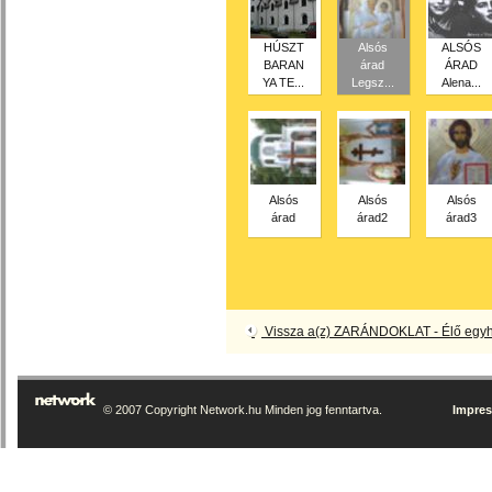
HÚSZT
Alsós
ALSÓS
BARAN
árad
ÁRAD
YA TE...
Legsz...
Alena...
Alsós
Alsós
Alsós
árad
árad2
árad3
Vissza a(z) ZARÁNDOKLAT - Élő egy
© 2007 Copyright Network.hu Minden jog fenntartva.
Impre