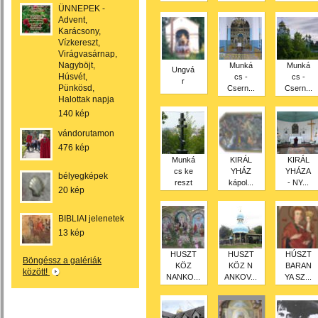
ÜNNEPEK -
Advent,
Karácsony,
Vízkereszt,
Virágvasárnap,
Nagyböjt,
Munká
Munká
Ungvá
Húsvét,
cs -
cs -
r
Pünkösd,
Csern...
Csern...
Halottak napja
140 kép
vándorutamon
476 kép
Munká
KIRÁL
KIRÁL
cs ke
YHÁZ
YHÁZA
bélyegképek
reszt
kápol...
- NY...
20 kép
BIBLIAI jelenetek
13 kép
HUSZT
HUSZT
HÚSZT
Böngéssz a galériák
KÖZ
KÖZ N
BARAN
között!
NANKO...
ANKOV...
YA SZ...