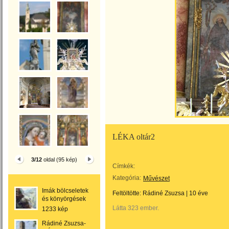
LÉKA oltár2
3/12
oldal (95 kép)
Címkék:
Kategória:
Művészet
Imák bölcseletek
Feltöltötte:
Rádiné Zsuzsa
|
10 éve
és könyörgések
Látta 323 ember.
1233 kép
Rádiné Zsuzsa-