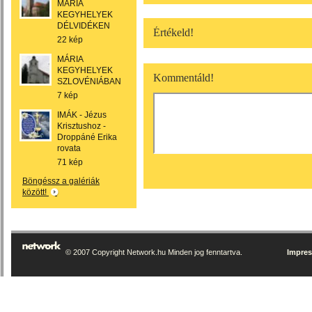
MÁRIA
KEGYHELYEK
DÉLVIDÉKEN
Értékeld!
22 kép
MÁRIA
KEGYHELYEK
Kommentáld!
SZLOVÉNIÁBAN
7 kép
IMÁK - Jézus
Krisztushoz -
Droppáné Erika
rovata
71 kép
Böngéssz a galériák
között!
© 2007 Copyright Network.hu Minden jog fenntartva.
Impre