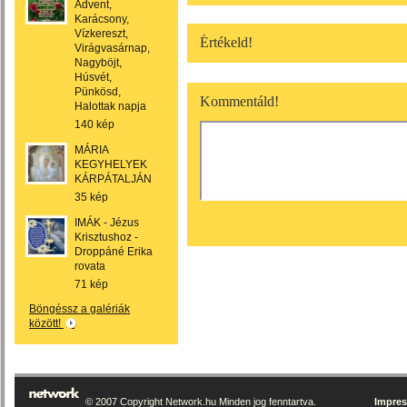
Advent,
Karácsony,
Vízkereszt,
Értékeld!
Virágvasárnap,
Nagyböjt,
Húsvét,
Pünkösd,
Kommentáld!
Halottak napja
140 kép
MÁRIA
KEGYHELYEK
KÁRPÁTALJÁN
35 kép
IMÁK - Jézus
Krisztushoz -
Droppáné Erika
rovata
71 kép
Böngéssz a galériák
között!
© 2007 Copyright Network.hu Minden jog fenntartva.
Impre