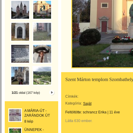
Szent Márton templom Szombathely
1/21
oldal (167 kép)
Címkék:
Kategória:
Saját
A MÁRIA-ÚT -
Feltöltötte:
schrancz Erika
|
11 éve
ZARÁNDOK ÚT
Látta 630 ember.
8 kép
ÜNNEPEK -