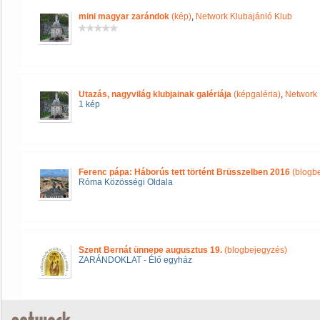
mini magyar zarándok
(kép)
,
Network Klubajánló Klub
Utazás, nagyvilág klubjainak galériája
(képgaléria)
,
Network 
1 kép
Ferenc pápa: Háborús tett történt Brüsszelben 2016
(blogb
Róma Közösségi Oldala
Szent Bernát ünnepe augusztus 19.
(blogbejegyzés)
ZARÁNDOKLAT - Élő egyház