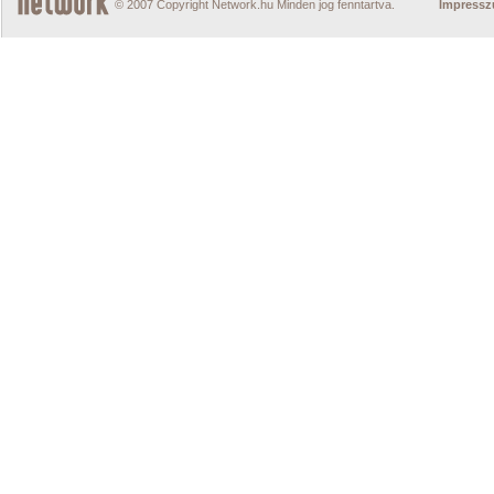
© 2007 Copyright Network.hu Minden jog fenntartva.
Impress