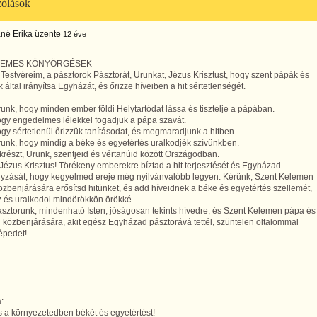
ólások
né Erika
üzente
12 éve
TEMES KÖNYÖRGÉSEK
 Testvéreim, a pásztorok Pásztorát, Urunkat, Jézus Krisztust, hogy szent pápák és
 által irányítsa Egyházát, és őrizze híveiben a hit sértetlenségét.
unk, hogy minden ember földi Helytartódat lássa és tisztelje a pápában.
ogy engedelmes lélekkel fogadjuk a pápa szavát.
gy sértetlenül őrizzük tanításodat, és megmaradjunk a hitben.
unk, hogy mindig a béke és egyetértés uralkodjék szívünkben.
krészt, Urunk, szentjeid és vértanúid között Országodban.
Jézus Krisztus! Törékeny emberekre bíztad a hit terjesztését és Egyházad
yzását, hogy kegyelmed ereje még nyilvánvalóbb legyen. Kérünk, Szent Kelemen
zbenjárására erősítsd hitünket, és add híveidnek a béke és egyetértés szellemét,
z és uralkodol mindörökkön örökké.
sztorunk, mindenható Isten, jóságosan tekints hívedre, és Szent Kelemen pápa és
 közbenjárására, akit egész Egyházad pásztorává tettél, szüntelen oltalommal
épedet!
:
 a környezetedben békét és egyetértést!