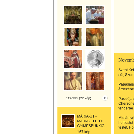
Novembe
Szent Kel
sőt, Szent
Pápasága 
érdekében
1/3
oldal (22 kép)
Passiója 
Chersone
tengerbe 
MÁRIA-ÚT -
Miután vé
MARIAZELLTŐL
holttesté
GYIMESBÜKKIG
testét. Ho
167 kép