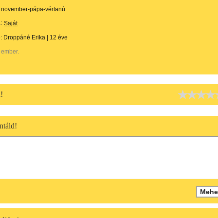
november-pápa-vértanú
:
Saját
e:
Droppáné Erika
|
12 éve
 ember.
!
táld!