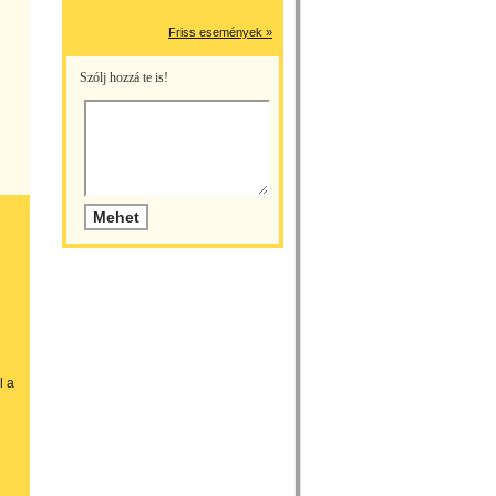
Friss események »
Szólj hozzá te is!
l a