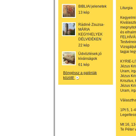
BIBLIAI jelenetek
Liturgia
13 kép
Kegyelmi
Kiválaszt
Rádiné Zsuzsa-
megnyitot
MÁRIA
és elhalm
KEGYHELYEK
FELHÍVÁ
DÉLVIDÉKEN
Testvérei
22 kép
Vizsgálju
tagjai le
Üdvözlések,jó
kívánságok
KYRIE-L
61 kép
Jézus Kri
Uram, irg
Böngéssz a galériák
Jézus Kri
között!
Krisztus,
Jézus Kri
Uram, irg
Választh
1Pt 5, 1-4
Legeltess
Mt 16, 13
Te Péter 