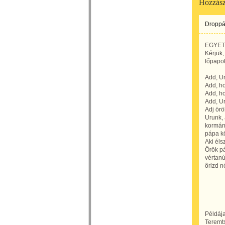
Hozzász
Droppá
EGYE
Kérjük,
főpapok
Add, Ur
Add, h
Add, ho
Add, Ur
Adj örö
Urunk, 
kormán
pápa kö
Aki éls
Örök pá
vértanú
ôrizd n
Példája
Teremts