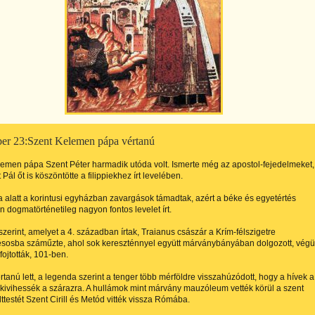
r 23:Szent Kelemen pápa vértanú
emen pápa Szent Péter harmadik utóda volt. Ismerte még az apostol-fejedelmeket,
 Pál őt is köszöntötte a filippiekhez írt levelében.
alatt a korintusi egyházban zavargások támadtak, azért a béke és egyetértés
 dogmatörténetileg nagyon fontos levelet írt.
szerint, amelyet a 4. században írtak, Traianus császár a Krím-félszigetre
sosba száműzte, ahol sok kereszténnyel együtt márványbányában dolgozott, végü
fojtották, 101-ben.
rtanú lett, a legenda szerint a tenger több mérföldre visszahúzódott, hogy a hívek a
t kivihessék a szárazra. A hullámok mint márvány mauzóleum vették körül a szent
lttestét Szent Cirill és Metód vitték vissza Rómába.