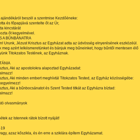
 ajándékáról beszél a szentmise Kezdőéneke:
otta és főpapjává szentelte őt az Úr,
ta kincstárát
ozta őt kegyelmével.
S A BŰNBÁNATRA
m! Urunk, Jézust Krisztus az Egyházat adta az üdvösség elnyerésének eszközéül.
k meg azért lelkiismeretünket és bánjuk meg bűneinket, hogy bűntől mentesen élő
gyünk Titokzatos Testének, az Egyháznak.
ITÁNIA
sztus, Aki az apostolokra alapoztad Egyházadat:
almazz!
sztus, Aki minden embert meghívtál Titokzatos Tested, az Egyház közösségébe:
 kegyelmezz!
sztus, Aki a bűnbocsánatot és Szent Tested titkát az Egyházra bíztad:
almazz!
ató olvasmányok
étek az Istennek rátok bízott nyáját!
-19
vagy, azaz kőszikla, és én erre a sziklára építem Egyházamat.