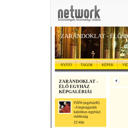
ZARÁNDOKLAT - ÉLŐ 
NYITÓ
TAGOK
KÉPEK
VI
ZARÁNDOKLAT -
ÉLŐ EGYHÁZ
KÉPGALÉRIÁI
PÁPA (egyházfő)
- A legnagyobb
katolikus egyházi
méltóság
22 kép