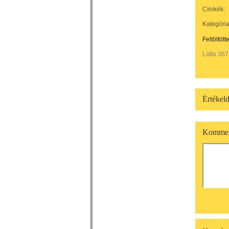
Címkék:
Kategória
Feltöltött
Látta 367
Értékeld
Kommen