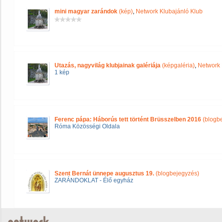
mini magyar zarándok
(kép)
,
Network Klubajánló Klub
Utazás, nagyvilág klubjainak galériája
(képgaléria)
,
Network 
1 kép
Ferenc pápa: Háborús tett történt Brüsszelben 2016
(blogb
Róma Közösségi Oldala
Szent Bernát ünnepe augusztus 19.
(blogbejegyzés)
ZARÁNDOKLAT - Élő egyház