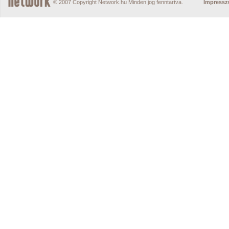
© 2007 Copyright Network.hu Minden jog fenntartva.
Impress