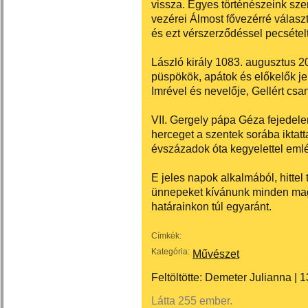
vissza. Egyes történészeink szer
vezérei Álmost fővezérré válasz
és ezt vérszerződéssel pecsétel
László király 1083. augusztus 2
püspökök, apátok és előkelők jel
Imrével és nevelője, Gellért csa
VII. Gergely pápa Géza fejedelem 
herceget a szentek sorába iktatt
évszázadok óta kegyelettel emlé
E jeles napok alkalmából, hitte
ünnepeket kívánunk minden ma
határainkon túl egyaránt.
Címkék:
Kategória:
Művészet
Feltöltötte:
Demeter Julianna
|
1
Látta 255 ember.