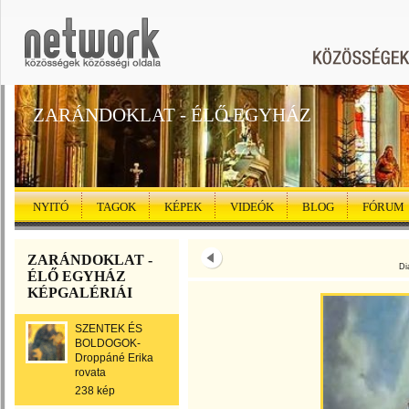
ZARÁNDOKLAT - ÉLŐ EGYHÁZ
NYITÓ
TAGOK
KÉPEK
VIDEÓK
BLOG
FÓRUM
ZARÁNDOKLAT -
Di
ÉLŐ EGYHÁZ
KÉPGALÉRIÁI
SZENTEK ÉS
BOLDOGOK-
Droppáné Erika
rovata
238 kép