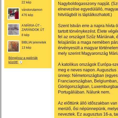
22 kép
Nagyboldogasszony napját. (Sz
elnevezése egyedülálló, magyar
vándorutamon
hitvilágból is táplálkozhatott.)
476 kép
Szent István erre a napra hívta 
A MÁRIA-ÚT -
ZARÁNDOK ÚT
tartott törvénykezést. Élete vég
8 kép
fel az országot Szűz Máriának,
felajánlás a maga nemében párat
BIBLIAI jelenetek
érvényesült a magyar történel
13 kép
mely szerint Magyarország Mári
Böngéssz a galériák
között!
A katolikus országok Európa-sz
meg e neves napon. Augusztus 1
ünnep: Németországban (egyes 
Franciaországban, Belgiumban,
Görögországban, Luxemburgban,
Portugáliában. Nálunk nem.
Az előttünk álló időszakban van
merülő, ősi népünnepünk, mely
neveztek. Ez augusztus 16-a, ta