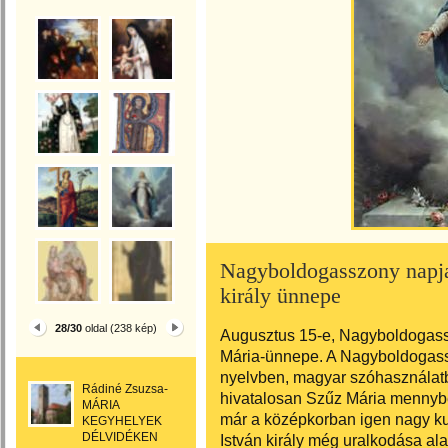
Nagyboldogasszony napja
király ünnepe
28/30
oldal (238 kép)
Augusztus 15-e, Nagyboldogass
Mária-ünnepe. A Nagyboldogass
nyelvben, magyar szóhasználatb
Rádiné Zsuzsa-
hivatalosan Szűz Mária mennyb
MÁRIA
már a középkorban igen nagy ku
KEGYHELYEK
DÉLVIDÉKEN
István király még uralkodása al