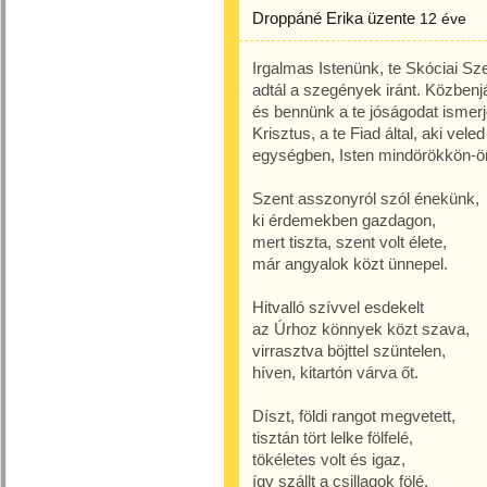
Droppáné Erika
üzente
12 éve
Irgalmas Istenünk, te Skóciai Sz
adtál a szegények iránt. Közbenjá
és bennünk a te jóságodat ismer
Krisztus, a te Fiad által, aki vele
egységben, Isten mindörökkön-ö
Szent asszonyról szól énekünk,
ki érdemekben gazdagon,
mert tiszta, szent volt élete,
már angyalok közt ünnepel.
Hitvalló szívvel esdekelt
az Úrhoz könnyek közt szava,
virrasztva böjttel szüntelen,
híven, kitartón várva őt.
Díszt, földi rangot megvetett,
tisztán tört lelke fölfelé,
tökéletes volt és igaz,
így szállt a csillagok fölé.