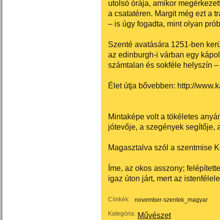
utolsó órája, amikor megérkezett 
a csatatéren. Margit még ezt a tr
– is úgy fogadta, mint olyan próba
Szenté avatására 1251-ben kerül
az edinburgh-i várban egy kápo
számtalan és sokféle helyszín –
Élet útja bővebben: http://www.k
Mintaképe volt a tökéletes any
jótevője, a szegények segítője, 
Magasztalva szól a szentmise 
Íme, az okos asszony; felépítette
igaz úton járt, mert az istenfélel
Címkék:
november-szentek_magyar
Kategória:
Művészet