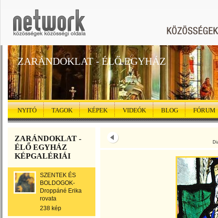
ZARÁNDOKLAT - ÉLŐ EGYHÁZ
NYITÓ
TAGOK
KÉPEK
VIDEÓK
BLOG
FÓRUM
ZARÁNDOKLAT -
Di
ÉLŐ EGYHÁZ
KÉPGALÉRIÁI
SZENTEK ÉS
BOLDOGOK-
Droppáné Erika
rovata
238 kép