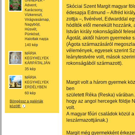
ÜNNEPEK -
Advent,
Skóciai Szent Margit magyar föld
Karácsony,
édesapja Edmund – Alfréd királ
Vízkereszt,
zottja –, fivérével, Edwarddal eg
Virágvasárnap,
Nagyböjt,
hódítók elől menekült hozzánk, 
Húsvét,
István király rokonságából feles
Pünkösd,
Ágotát, akitől három gyermeke sz
Halottak napja
(Ágota származásáról megoszla
140 kép
vélemények, egyesek szerint Sz
MÁRIA
leánytestvére volt, mások szerin
KEGYHELYEK
rokonságából származott).
KÁRPÁTALJÁN
35 kép
MÁRIA
Margit volt a három gyermek köz
KEGYHELYEK
ERDÉLYBEN
ben
60 kép
született Réka (Reska) várában.
hogy az angol hercegek földje 
Böngéssz a galériák
között!
volt.
A magyar főúri családok közül 
leszármazottjának.)
Margit még gyermekként érkezett