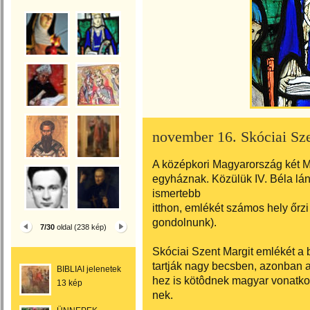
november 16. Skóciai Sz
A középkori Magyarország két Ma
egyháznak. Közülük IV. Béla lán
ismertebb
itthon, emlékét számos hely őrzi
gondolnunk).
7/30
oldal (238 kép)
Skóciai Szent Margit emlékét a b
tartják nagy becsben, azonban 
BIBLIAI jelenetek
hez is kötôdnek magyar vonatko
13 kép
nek.