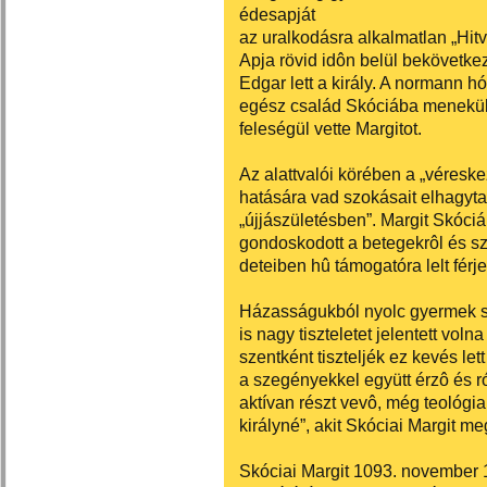
édesapját
az uralkodásra alkalmatlan „Hitv
Apja rövid idôn belül bekövetke
Edgar lett a király. A normann h
egész család Skóciába menekülni
feleségül vette Margitot.
Az alattvalói körében a „véreske
hatására vad szokásait elhagyta
„újjászületésben”. Margit Skóciá
gondoskodott a betegekrôl és s
deteiben hû támogatóra lelt fér
Házasságukból nyolc gyermek sz
is nagy tiszteletet jelentett vo
szentként tiszteljék ez kevés let
a szegényekkel együtt érzô és 
aktívan részt vevô, még teológia
királyné”, akit Skóciai Margit meg
Skóciai Margit 1093. november 1