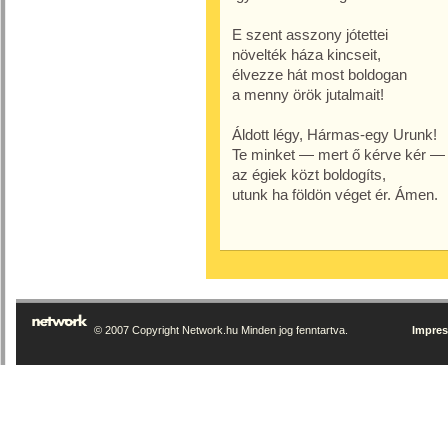
E szent asszony jótettei
növelték háza kincseit,
élvezze hát most boldogan
a menny örök jutalmait!
Áldott légy, Hármas-egy Urunk!
Te minket — mert ő kérve kér —
az égiek közt boldogíts,
utunk ha földön véget ér. Ámen.
© 2007 Copyright Network.hu Minden jog fenntartva.
Impre