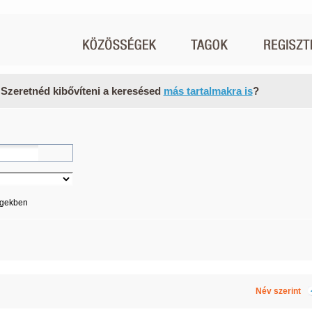
 Szeretnéd kibővíteni a keresésed
más tartalmakra is
?
égekben
Név szerint