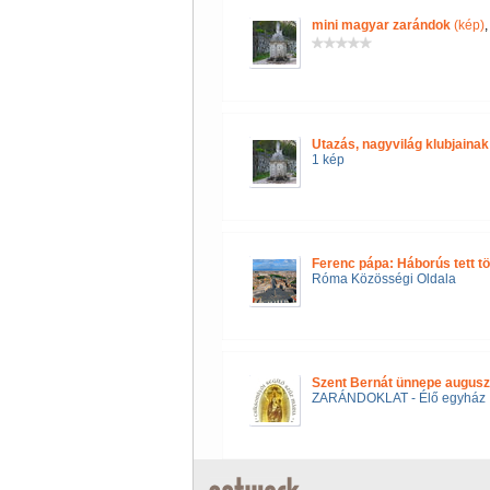
mini magyar zarándok
(kép)
Utazás, nagyvilág klubjainak 
1 kép
Ferenc pápa: Háborús tett t
Róma Közösségi Oldala
Szent Bernát ünnepe augusz
ZARÁNDOKLAT - Élő egyház