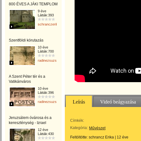
800 ÉVES A JÁKI TEMPLOM
9 éve
Látták:393
schranczerika
Szentföldi körutazás
10 éve
Látták:700
radinezsuzsa
A Szent Péter tér és a
Vatikánváros
10 éve
Látták:396
Leírás
Videó beágyazása
radinezsuzsa
Jeruzsálem óvárosa és a
Címkék:
kereszténység - Izrael
Kategória:
Művészet
12 éve
Látták:430
Feltöltötte:
schrancz Erika
|
12 éve