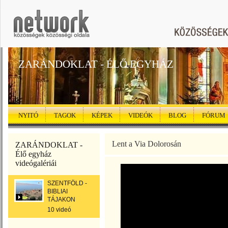
ZARÁNDOKLAT - ÉLŐ EGYHÁZ
NYITÓ
TAGOK
KÉPEK
VIDEÓK
BLOG
FÓRUM
Lent a Via Dolorosán
ZARÁNDOKLAT -
Élő egyház
videógalériái
SZENTFÖLD -
BIBLIAI
TÁJAKON
10 videó