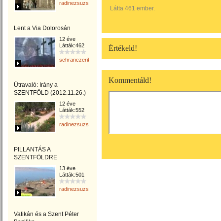
radinezsuzsa
Látta 461 ember.
Lent a Via Dolorosán
12 éve
Látták:462
Értékeld!
schranczerika
Kommentáld!
Útravaló: Irány a
SZENTFÖLD (2012.11.26.)
12 éve
Látták:552
radinezsuzsa
PILLANTÁS A
SZENTFÖLDRE
13 éve
Látták:501
radinezsuzsa
Vatikán és a Szent Péter