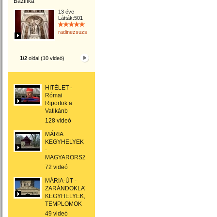
Bazilika
13 éve
Látták:501
radinezsuzsa
1/2
oldal (10 videó)
HITÉLET -
Római
Riportok a
Vatikánb
128 videó
MÁRIA
KEGYHELYEK
-
MAGYARORSZÁGON
72 videó
MÁRIA-ÚT -
ZARÁNDOKLAT,
KEGYHELYEK,
TEMPLOMOK
49 videó