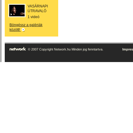
VASÁRNAPI
ÚTRAVALÓ
1 videó
Böngéssz a galériák
között!
© 2007 Copyright Network.hu Minden jog fenntartva.
Impre