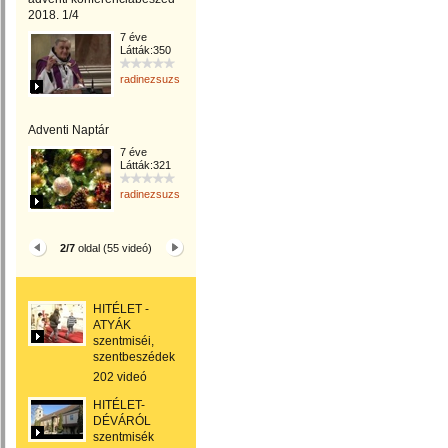
2018. 1/4
7 éve
Látták:350
radinezsuzsa
Adventi Naptár
7 éve
Látták:321
radinezsuzsa
2/7
oldal (55 videó)
HITÉLET -
ATYÁK
szentmiséi,
szentbeszédek
202 videó
HITÉLET-
DÉVÁRÓL
szentmisék