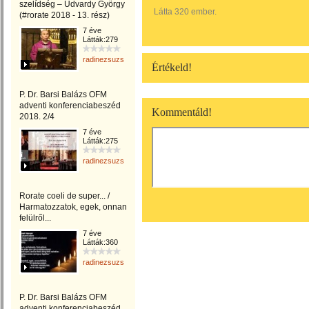
szelídség – Udvardy György
Látta 320 ember.
(#rorate 2018 - 13. rész)
7 éve
Látták:279
radinezsuzsa
Értékeld!
P. Dr. Barsi Balázs OFM
adventi konferenciabeszéd
Kommentáld!
2018. 2/4
7 éve
Látták:275
radinezsuzsa
Rorate coeli de super... /
Harmatozzatok, egek, onnan
felülről...
7 éve
Látták:360
radinezsuzsa
P. Dr. Barsi Balázs OFM
adventi konferenciabeszéd