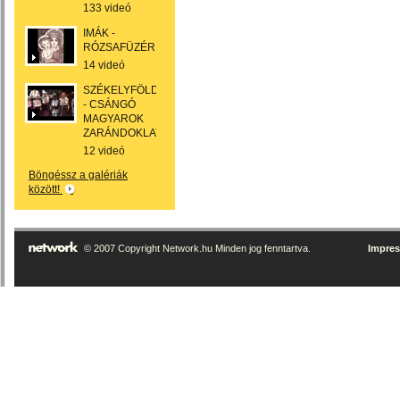
133 videó
IMÁK -
RÓZSAFÜZÉR
14 videó
SZÉKELYFÖLD
- CSÁNGÓ
MAGYAROK
ZARÁNDOKLAT
12 videó
Böngéssz a galériák
között!
© 2007 Copyright Network.hu Minden jog fenntartva.
Impre