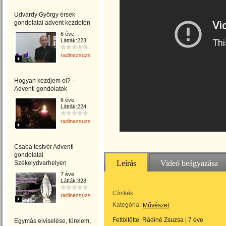
Udvardy György érsek
gondolatai advent kezdetén
6 éve
Látták:223
radinezsuzsa
Hogyan kezdjem el? –
Adventi gondolatok
6 éve
Látták:224
radinezsuzsa
Csaba testvér Adventi
gondolatai
Leírás
Videó beágyazása
Székelydvarhelyen
7 éve
Látták:328
Címkék:
radinezsuzsa
Kategória:
Művészet
Feltöltötte:
Rádiné Zsuzsa
|
7 éve
Egymás elviselése, türelem,