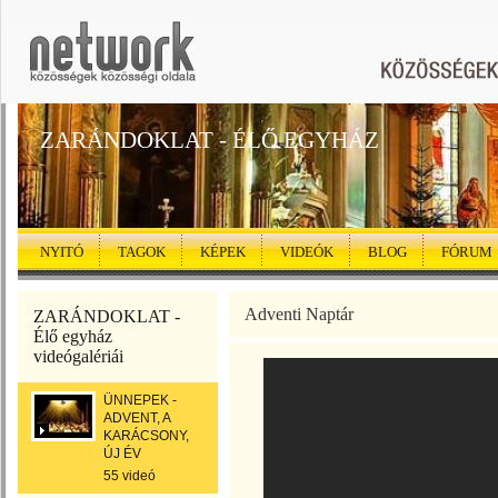
ZARÁNDOKLAT - ÉLŐ EGYHÁZ
NYITÓ
TAGOK
KÉPEK
VIDEÓK
BLOG
FÓRUM
Adventi Naptár
ZARÁNDOKLAT -
Élő egyház
videógalériái
ÜNNEPEK -
ADVENT, A
KARÁCSONY,
ÚJ ÉV
55 videó