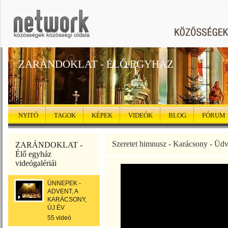
ZARÁNDOKLAT - ÉLŐ EGYHÁZ
NYITÓ
TAGOK
KÉPEK
VIDEÓK
BLOG
FÓRUM
Szeretet himnusz - Karácsony - Üdv
ZARÁNDOKLAT -
Élő egyház
videógalériái
ÜNNEPEK -
ADVENT, A
KARÁCSONY,
ÚJ ÉV
55 videó