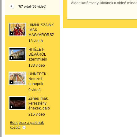
Áldott karácsonyt kivánok a videó mind
7/7
oldal (55 videó)
HIMNUSZAINK,
IMÁK
MAGYARORSZÁGÉRT
18 videó
HITÉLET-
DÉVÁRÓL
szentmisék
133 videó
ÜNNEPEK -
Nemzeti
ünnepek
9 videó
Zenés imák,
keresztény
énekek, dalo
215 videó
Böngéssz a galériák
között!