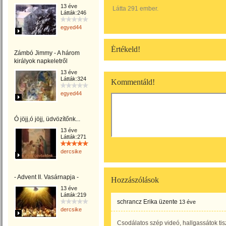
13 éve
Látta 291 ember.
Látták:246
egyed44
Értékeld!
Zámbó Jimmy - A három
királyok napkeletről
13 éve
Látták:324
Kommentáld!
egyed44
Ó jöjj,ó jöjj, üdvözítőnk...
13 éve
Látták:271
dercsike
- Advent II. Vasárnapja -
Hozzászólások
13 éve
Látták:219
schrancz Erika
üzente
13 éve
dercsike
Csodálatos szép videó, hallgassátok tisz