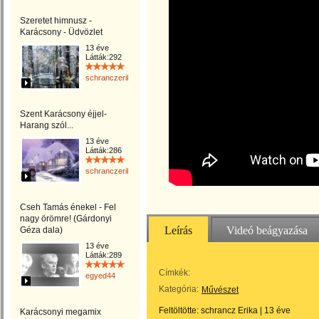
Szeretet himnusz -
Karácsony - Üdvözlet
13 éve
Látták:292
schranczerika
Szent Karácsony éjjel-
Harang szól...
13 éve
Látták:286
schranczerika
Cseh Tamás énekel - Fel
nagy örömre! (Gárdonyi
Leírás
Videó beágyazása
Géza dala)
13 éve
Látták:289
Címkék:
egyed44
Kategória:
Művészet
Feltöltötte:
schrancz Erika
|
13 éve
Karácsonyi megamix