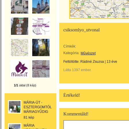
csiksomlyo_utvonal
Címkék:
Kategória:
Művészet
Feltöltötte:
Rádiné Zsuzsa
|
13 éve
Látta 1397 ember.
1/1
oldal (8 kép)
Értékeld!
MÁRIA-ÚT -
ESZTERGOMTÓL
MÁRIAGYŰDIG
Kommentáld!
81 kép
MÁRIA