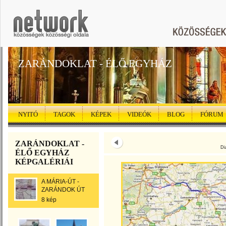
ZARÁNDOKLAT - ÉLŐ EGYHÁZ
NYITÓ
TAGOK
KÉPEK
VIDEÓK
BLOG
FÓRUM
ZARÁNDOKLAT -
Di
ÉLŐ EGYHÁZ
KÉPGALÉRIÁI
A MÁRIA-ÚT -
ZARÁNDOK ÚT
8 kép