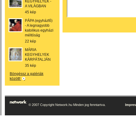
KEGYHELYEK -
A VILÁGBAN
45 kép
PÁPA (egyházfő)
- A legnagyobb
katolikus egyházi
méltóság
22 kép
MÁRIA
KEGYHELYEK
KÁRPÁTALJÁN
35 kép
Böngéssz a galériák
között!
© 2007 Copyright Network.hu Minden jog fenntartva.
Impre