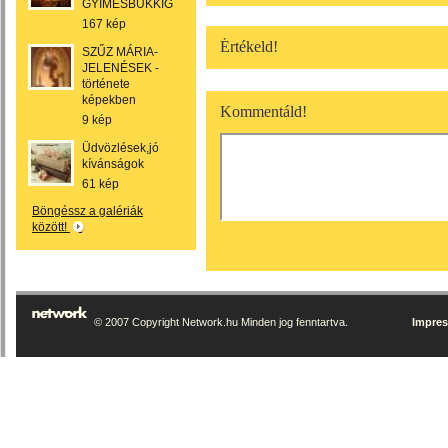
GYIMESBÜKKIG
167 kép
Értékeld!
SZŰZ MÁRIA-
JELENÉSEK -
története
képekben
Kommentáld!
9 kép
Üdvözlések,jó
kívánságok
61 kép
Böngéssz a galériák
között!
© 2007 Copyright Network.hu Minden jog fenntartva.
Impre