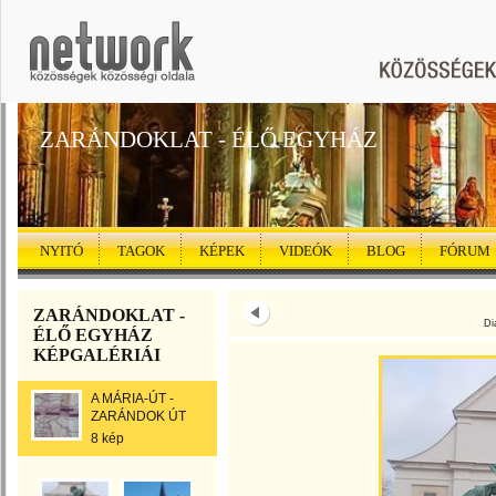
ZARÁNDOKLAT - ÉLŐ EGYHÁZ
NYITÓ
TAGOK
KÉPEK
VIDEÓK
BLOG
FÓRUM
ZARÁNDOKLAT -
Di
ÉLŐ EGYHÁZ
KÉPGALÉRIÁI
A MÁRIA-ÚT -
ZARÁNDOK ÚT
8 kép