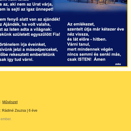
:
Művészet
e:
Rádiné Zsuzsa
|
6 éve
 ember.