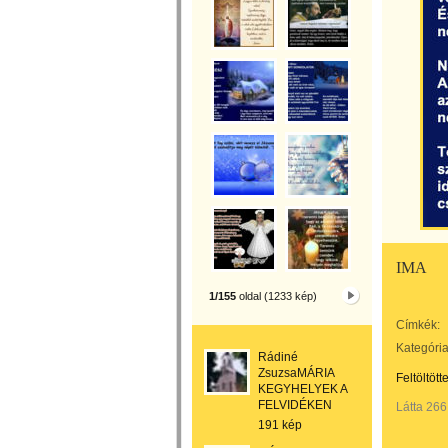
IMA
1/155
oldal (1233 kép)
Címkék:
Kategória
Rádiné
ZsuzsaMÁRIA
Feltöltött
KEGYHELYEK A
FELVIDÉKEN
Látta 266
191 kép