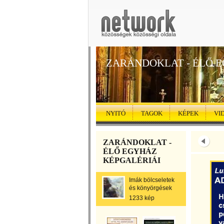
ZARÁNDOKLAT - ÉLŐ 
NYITÓ
TAGOK
KÉPEK
VI
ZARÁNDOKLAT -
ÉLŐ EGYHÁZ
KÉPGALÉRIÁI
Imák bölcseletek
és könyörgések
1233 kép