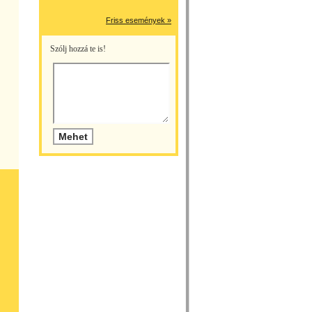
Friss események »
Szólj hozzá te is!