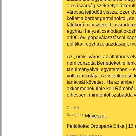
a császárság székhelye átkerült
várossá fejlődött vissza. Ezenkí
kellett a barbár germánoktól, de
látókörű minisztere, Cassiodorus
egyházi helyzet csalódást okozhat
a498. évi pápaválasztással kapcs
politikai, egyházi, gazdasági, m
Az ,,örök'' város, az általános 
nem vonzotta Benedeket, ellenke
tanulmányaival egyetemben -- ez 
volt az iskolája. Az istenkereső
tanácsát követte: ,,Ha az ember
akkor menekülnie kell Rómából.
élhessen, mindentől szabaddá vá
Címkék:
Kategória:
Művészet
Feltöltötte:
Droppáné Erika
|
13 