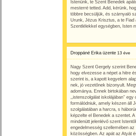
Istenünk, te Szent Benedek apátot
mesterré tetted. Add, kérünk, hog
többre becsüljük, és szárnyaló sz
Urunk, Jézus Krisztus, a te Fiad á
Szentlélekkel egységben, Isten 
Droppáné Erika
üzente
13 éve
Nagy Szent Gergely szerint Bened
hogy elvezesse a népet a hitre é
szerint is, a kapott kegyelem alapjá
nek, jó vezetőnek bizonyult. Me
adománya. Ennek birtokában neve
,,istenszolgálat iskolájában'' egy
formálódniuk, amely készen áll J
szolgálatában a harcra, s háború
képzelte el Benedek a szentet. A 
mindenütt jelenlévő szent Istentő
engedelmesség szellemében az 
közösségben. Az apát az Atyát és