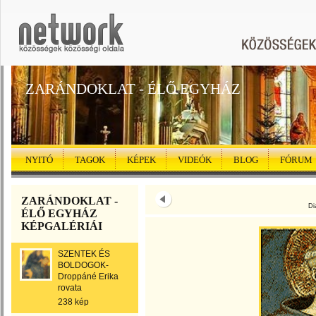
ZARÁNDOKLAT - ÉLŐ EGYHÁZ
NYITÓ
TAGOK
KÉPEK
VIDEÓK
BLOG
FÓRUM
ZARÁNDOKLAT -
Di
ÉLŐ EGYHÁZ
KÉPGALÉRIÁI
SZENTEK ÉS
BOLDOGOK-
Droppáné Erika
rovata
238 kép