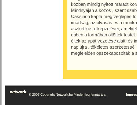
közben mindig nyitott maradt ko
Mindnyájan a közös ,,szent szabá
Cassinón kapta meg végleges fo
imádság, az olvasás és a munka,
aszketikus elképzelései, amelyek
ebben a formában öltöttek teste
éltek az apát vezetése alatt, és
nap újra ,,tökéletes szerzetessé
megfelelően összekapcsolták a s
© 2007 Copyright Network.hu Minden jog fenntartva.
Impre