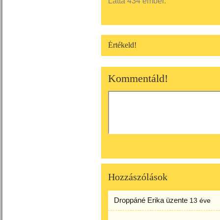
Látta 434 ember.
Értékeld!
Kommentáld!
Hozzászólások
Droppáné Erika
üzente
13 éve