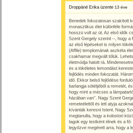
Droppáné Erika
üzente
13 éve
Benedek fokozatosan szakított k
monasztikus élet különféle formá
hosszú volt az út. Az első idők 
Szent Gergely szerint --, hogy a
az első lépéseket is milyen tökél
(Affile) templomának aszkéta éle
csakhamar megvált tőlük. Lehets
életmódja hatott rá. Mindenesetr
és a tökéletes lemondást kereste.
fejlődés minden fokozatát. Három 
idő. Ekkor belső fejlődése fordul
barlangja sötétjéből a remetét, és
hogy mint a mécses a lámpatartón
házában van''. Nagy Szent Gerge
remeteélettől és lett atyja azokn
kívánták keresni Istent. Nagy Sz
megtanulta, hogy a kolostori kö
tagok egy testként élnek és a fő: 
legyőzve megérett arra, hogy a le