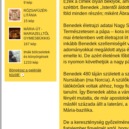
Ezek a címek olyan béklyók, a
9 kép
széttört. Benedek ,,Istentől áldo
RÓZSAFÜZÉR-
föld minden részén; miként Ábrah
LITÁNIA
15 kép
Benedek életrajzi adatai Nagy 
MÁRIA-ÚT -
Természetesen a pápa -- kora iro
MARIAZELLTŐL
mai értelemben vett életrajzot ír
GYIMESBÜKKIG
inkább Benedek szellemiségét vá
167 kép
adományokkal megáldott atyja é
Imák bölcseletek
emelte ki. De azért életének főb
és könyörgések
is nyomon követhetjük a nagy pápa 
1233 kép
Böngéssz a galériák
Benedek 480 táján született a s
között!
Nursiában (ma Norcia). A szülő
látókörűek voltak ahhoz, hogy f
tanulni. Így Benedek abba a vár
fényét mutatta, de már apostolok 
másfél százada állt a lateráni, a
Mária-bazilika.
De a kereszténység győzelmének 
fiatalember figyelmét arról, hog