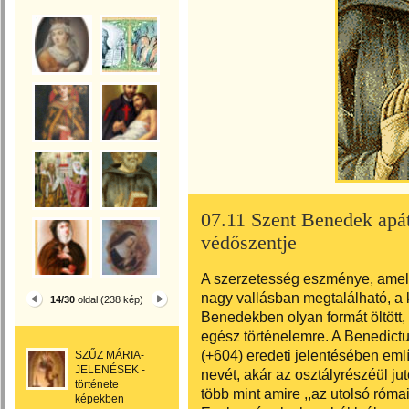
07.11 Szent Benedek apá
védőszentje
A szerzetesség eszménye, amely
nagy vallásban megtalálható, a
14/30
oldal (238 kép)
Benedekben olyan formát öltött,
egész történelemre. A Benedict
(+604) eredeti jelentésében emlí
SZŰZ MÁRIA-
JELENÉSEK -
nevét, akár az osztályrészéül j
története
több mint amire ,,az utolsó római
képekben