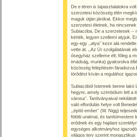
De e téren is tapasztalatokra vol
szerzetesi közösség élén megkísé
maguk útján járókat. Ekkor megt
szerzetesi életnek, ha nincsenek 
Subiacóba. De a szerzetesek -- m
kérték, legyen szellemi atyjuk. Er
egy-egy ,,atya'' keze alá rendelte
vette át. ,,Az Úr szolgálatának e
ősegyház szelleme élt; főleg a 
imádság, munka) gyakorolva élték
közösség felépítésén fáradozva
törődést kíván a regulához igaz
Subiacóból Istennek benne lakó 
hegyre, amely szimbólum lett a tö
városa''. Tanítványaival nekilátot
való elfordulás helye volt Bene
,,építő ember'' (W. Nigg) teljes
fölötti uralmat, és tanítómestere
erődnek és egy hajdani szentélyne
egységes alkotmányhoz igazodó kö
világos terv szerint monasztikus