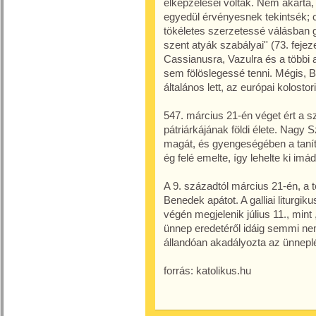
elképzelései voltak. Nem akarta
egyedül érvényesnek tekintsék; cs
tökéletes szerzetessé válásban 
szent atyák szabályai'' (73. feje
Cassianusra, Vazulra és a többi 
sem fölöslegessé tenni. Mégis,
általános lett, az európai kolostori
547. március 21-én véget ért a 
pátriárkájának földi élete. Nagy 
magát, és gyengeségében a tanítv
ég felé emelte, így lehelte ki imád
A 9. századtól március 21-én, a
Benedek apátot. A galliai liturg
végén megjelenik július 11., mint
ünnep eredetéről idáig semmi nem
állandóan akadályozta az ünneplés
forrás: katolikus.hu