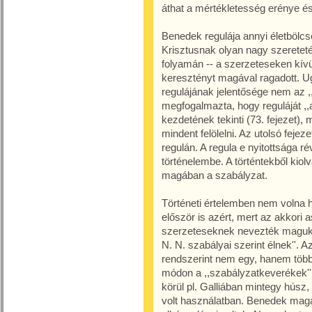
áthat a mértékletesség erénye 
Benedek regulája annyi életbölcse
Krisztusnak olyan nagy szeretet
folyamán -- a szerzeteseken kívü
keresztényt magával ragadott. 
regulájának jelentősége nem az ,,
megfogalmazta, hogy reguláját ,
kezdetének tekinti (73. fejezet),
mindent felölelni. Az utolsó fejez
regulán. A regula e nyitottsága r
történelembe. A történtekből kiol
magában a szabályzat.
Történeti értelemben nem volna 
először is azért, mert az akkori
szerzeteseknek nevezték magukat
N. N. szabályai szerint élnek''. 
rendszerint nem egy, hanem több 
módon a ,,szabályzatkeverékek'' 
körül pl. Galliában mintegy húsz
volt használatban. Benedek maga