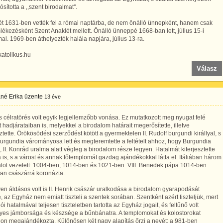
sította a ,,szent birodalmat''.
t 1631-ben vették fel a római naptárba, de nem önálló ünnepként, hanem csak
kezésként Szent Anaklét mellett. Önálló ünneppé 1668-ban lett, július 15-i
l. 1969-ben áthelyezték halála napjára, július 13-ra.
 katolikus.hu
Válasz
né Erika
üzente
13 éve
s célratörés volt egyik legjellemzőbb vonása. Ez mutatkozott meg nyugat felé
t hadjárataiban is, melyekkel a birodalom határait megerősítette, illetve
sztette. Örökösödési szerződést kötött a gyermektelen II. Rudolf burgundi királlyal, s
urgundia várományosa lett és megteremtette a feltételt ahhoz, hogy Burgundia
 II. Konrád uralma alatt végleg a birodalom része legyen. Hatalmát kiterjesztette
 is, s a várost és annak főtemplomát gazdag ajándékokkal látta el. Itáliában három
tot vezetett: 1004-ben, 1014-ben és 1021-ben. VIII. Benedek pápa 1014-ben
n császárrá koronázta.
en áldásos volt is II. Henrik császár uralkodása a birodalom gyarapodását
e, az Egyház nem emiatt tiszteli a szentek sorában. Szentként azért tiszteljük, mert
ói hatalmával teljesen tiszteletben tartotta az Egyház jogait, és feltűnő volt
yes jámborsága és készsége a bűnbánatra. A templomokat és kolostorokat
on megajándékozta. Különösen két nagy alapítás őrzi a nevét: a 981-ben