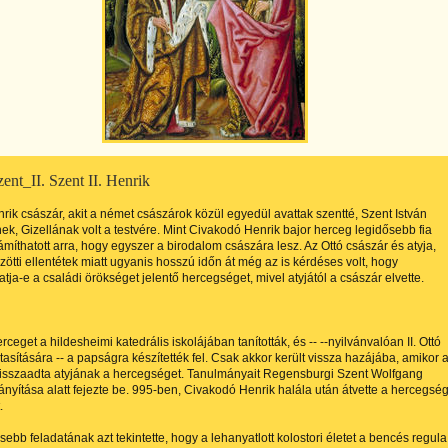
ent_II. Szent II. Henrik
rik császár, akit a német császárok közül egyedül avattak szentté, Szent István
ek, Gizellának volt a testvére. Mint Civakodó Henrik bajor herceg legidősebb fia
ámíthatott arra, hogy egyszer a birodalom császára lesz. Az Ottó császár és atyja,
zötti ellentétek miatt ugyanis hosszú időn át még az is kérdéses volt, hogy
ja-e a családi örökséget jelentő hercegséget, mivel atyjától a császár elvette.
rceget a hildesheimi katedrális iskolájában tanították, és -- --nyilvánvalóan II. Ottó
tasítására -- a papságra készítették fel. Csak akkor került vissza hazájába, amikor 
visszaadta atyjának a hercegséget. Tanulmányait Regensburgi Szent Wolfgang
ányítása alatt fejezte be. 995-ben, Civakodó Henrik halála után átvette a hercegsé
.
ebb feladatának azt tekintette, hogy a lehanyatlott kolostori életet a bencés regula