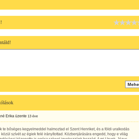
!
táld!
ólások
né Erika
üzente
13 éve
k te bőséges kegyelmeddel halmoztad el Szent Henriket, és a földi uralkodás
 közül szívét az égiek felé irányítottad. Közbenjárására engedd, hogy e világ