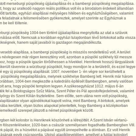
atott merseburgi püspökség újjáalapítása és a bambergi püspökség megalapítása.
t, hogy az uralkodó nagyon reális politikus volt és a birodalom érdekeit állandóan
őtt tartotta, egyházi alapításai mélységes hitében és egyházhűségében, valamint
 feladatnak a felismerésében gyökereztek, amelyet szerinte az Egyháznak a
n be kell töltenie.
burgi püspökség 1004-ben történt újjáalapítása megnyitotta az utat a szlávok
nálása előtt. Nemcsak a korábban egyházi tulajdonban lévő birtokokat adta vissza
ökségnek, hanem saját javaiból is gazdagon megajándékozta.
esebb alapítása, a bambergi püspökség is missziós rendeltetésű volt. A terület
s névlegesen már régen keresztény volt, azonban a püspöki székhely túl messze
hoz, hogy a püspök igazán törődhessen a hívekkel. Henriknek hosszú tárgyalások
ikerült rávennie a würzburgi püspököt, hogy mondjon le a területről, és ezzel tegye
é egy új püspökség alapítását. 1007. november 1- én végre sor kerülhetett a
zi püspökség megalapítására, melynek székhelye Bamberg lett. Henrik már három
korábban, 1004-ben megkezdte a katedrális építését Bambergben, amely valóban
olt arra, hogy püspöki templom legyen. A székesegyházat 1012. május 6-án
ték fel a Boldogságos Szűz Mária, Szent Péter és Pál apostolfejedelmek, valamint
yörgy és Szent Kilián tiszteletére. Sem előtte, sem utána nem volt püspökség,
lapításakor olyan ajándékokat kapott volna, mint Bamberg. A birtokok, amelyek
nába kerültek, olyan biztos alapokat jelentettek, hogy Bamberg a középkorban
iemelkedő szerepet játszott a német püspökségek között.
ben két kolostor is Henriknek köszönheti a létrejöttét. A Szent István vértanú-
m fölszentelésekor, 1020-ban a császár személyesen fogadhatta Bambergben VIII.
 pápát, és a húsvétot a pápával együtt ünnepelhette a dómban. Ez volt Henrik
ásának egyik csúcspontja. Utolsó alapítólevelében, amellyel a fuldai kolostort