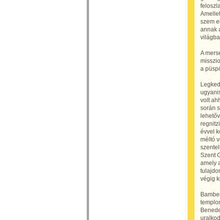
feloszl
Amellet
szem el
annak a
világba
A merse
misszio
a püsp
Legkedv
ugyani
volt ah
során s
lehetőv
regnit
évvel 
méltó v
szentel
Szent G
amely a
tulajdo
végig k
Bamberg
templo
Benedek
uralkod