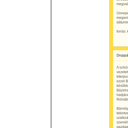
megvaló
Ünnepé
megemlé
dátumma
forrás:
Droppá
A szívó
vezetet
kiterje
ezzel B
később,
Bázelra
hadjára
Rómába
Bármily
tekintv
uralkod
személ
gazdag