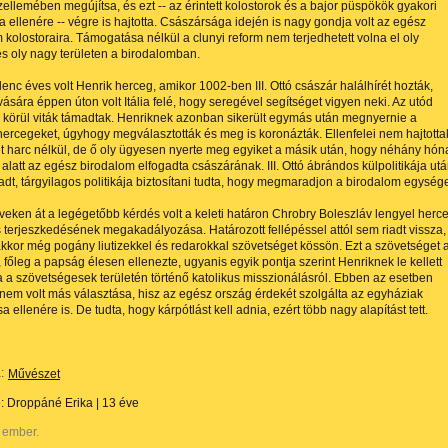
zellemében megújítsa, és ezt -- az érintett kolostorok és a bajor püspökök gyakori
sa ellenére -- végre is hajtotta. Császársága idején is nagy gondja volt az egész
 kolostoraira. Támogatása nélkül a clunyi reform nem terjedhetett volna el oly
s oly nagy területen a birodalomban.
enc éves volt Henrik herceg, amikor 1002-ben III. Ottó császár halálhírét hozták,
vására éppen úton volt Itália felé, hogy seregével segítséget vigyen neki. Az utód
körül viták támadtak. Henriknek azonban sikerült egymás után megnyernie a
hercegeket, úgyhogy megválasztották és meg is koronázták. Ellenfelei nem hajtotta
jet harc nélkül, de ő oly ügyesen nyerte meg egyiket a másik után, hogy néhány hó
 alatt az egész birodalom elfogadta császárának. III. Ottó ábrándos külpolitikája ut
adt, tárgyilagos politikája biztosítani tudta, hogy megmaradjon a birodalom egység
eken át a legégetőbb kérdés volt a keleti határon Chrobry Boleszláv lengyel herc
 terjeszkedésének megakadályozása. Határozott fellépéssel attól sem riadt vissza,
kkor még pogány liutizekkel és redarokkal szövetséget kössön. Ezt a szövetséget 
, főleg a papság élesen ellenezte, ugyanis egyik pontja szerint Henriknek le kellett
a szövetségesek területén történő katolikus misszionálásról. Ebben az esetben
em volt más választása, hisz az egész ország érdekét szolgálta az egyháziak
a ellenére is. De tudta, hogy kárpótlást kell adnia, ezért több nagy alapítást tett.
:
Művészet
e:
Droppáné Erika
|
13 éve
 ember.