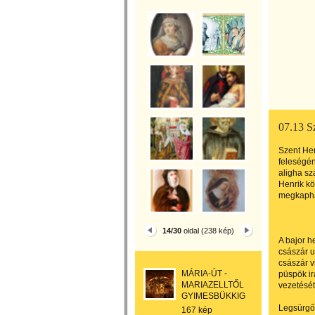
07.13 Sz
Szent Hen
feleségén
aligha sz
Henrik kö
megkaphat
14/30
oldal (238 kép)
A bajor he
császár u
császár 
MÁRIA-ÚT -
püspök ir
MARIAZELLTŐL
vezetését
GYIMESBÜKKIG
Legsürgős
167 kép