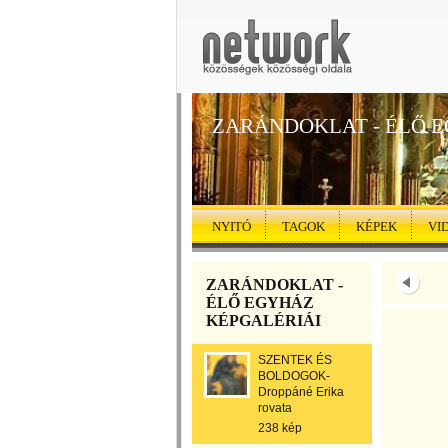
ZARÁNDOKLAT - ÉLŐ 
NYITÓ
TAGOK
KÉPEK
VI
ZARÁNDOKLAT -
ÉLŐ EGYHÁZ
KÉPGALÉRIÁI
SZENTEK ÉS
BOLDOGOK-
Droppáné Erika
rovata
238 kép