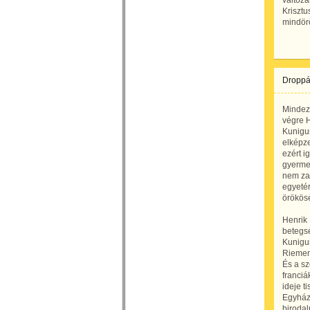
változa
Krisztu
mindör
Droppá
Mindez
végre H
Kunigu
elképze
ezért i
gyerme
nem zav
egyetér
örökösé
Henrik 
betegsé
Kunigun
Riemens
És a s
franciá
ideje t
Egyház 
biroda