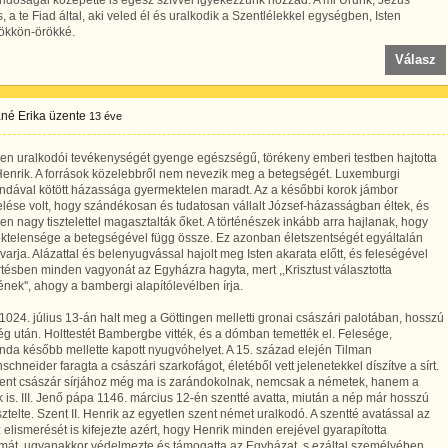
ndóságai közepette is egész szívvel igyekezzünk hozzád. A mi Urunk, Jézus
s, a te Fiad által, aki veled él és uralkodik a Szentlélekkel egységben, Isten
ökkön-örökké.
Válasz
né Erika
üzente
13 éve
en uralkodói tevékenységét gyenge egészségű, törékeny emberi testben hajtotta
enrik. A források közelebbről nem nevezik meg a betegségét. Luxemburgi
ndával kötött házassága gyermektelen maradt. Az a későbbi korok jámbor
lése volt, hogy szándékosan és tudatosan vállalt József-házasságban éltek, és
gen nagy tisztelettel magasztalták őket. A történészek inkább arra hajlanak, hogy
ktelensége a betegségével függ össze. Ez azonban életszentségét egyáltalán
arja. Alázattal és belenyugvással hajolt meg Isten akarata előtt, és feleségével
tésben minden vagyonát az Egyházra hagyta, mert ,,Krisztust választotta
nek'', ahogy a bambergi alapítólevélben írja.
1024. július 13-án halt meg a Göttingen melletti gronai császári palotában, hosszú
g után. Holttestét Bambergbe vitték, és a dómban temették el. Felesége,
da később mellette kapott nyugvóhelyet. A 15. század elején Tilman
chneider faragta a császári szarkofágot, életéből vett jelenetekkel díszítve a sírt.
zent császár sírjához még ma is zarándokolnak, nemcsak a németek, hanem a
k is. III. Jenő pápa 1146. március 12-én szentté avatta, miután a nép már hosszú
isztelte. Szent II. Henrik az egyetlen szent német uralkodó. A szentté avatással az
elismerését is kifejezte azért, hogy Henrik minden erejével gyarapította
lmát, ugyanakkor védelmezte és támogatta az Egyházat, s ezáltal személyében