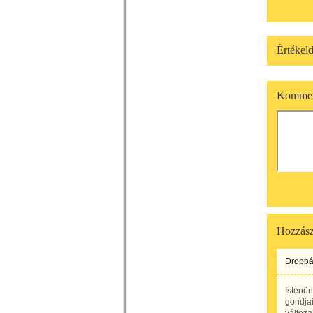
Értékeld
Kommen
Hozzász
Droppá
Istenün
gondjai