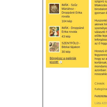
szigorú s
IMÁK - Szűz
tiltakozá
Máriához -
birodalom
Droppáné Erika
gyorsan é
rovata
Huszonkil
104 kép
akinek hí
IMÁK - Droppáné
személye 
Erika rovata
választó 
előtte fe
43 kép
leforgása
SZENTFÖLD -
az ő higg
Bibliai tájakon
Hosszú év
30 kép
fegyveres
Böngéssz a galériák
hogy az a
között!
kortársak
mondania 
azonban n
rosszallás
Címkék:
Kategória
Feltöltött
Látta 420