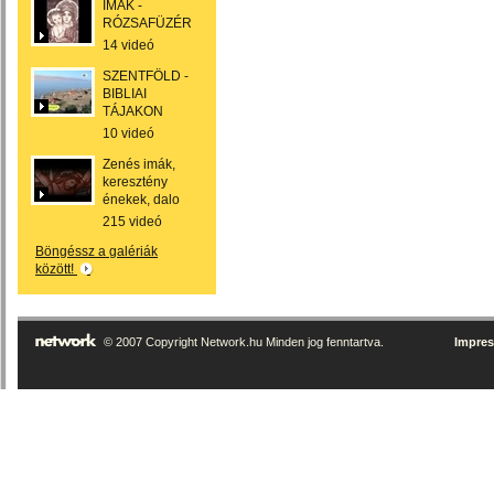
IMÁK -
RÓZSAFÜZÉR
14 videó
SZENTFÖLD -
BIBLIAI
TÁJAKON
10 videó
Zenés imák,
keresztény
énekek, dalo
215 videó
Böngéssz a galériák
között!
© 2007 Copyright Network.hu Minden jog fenntartva.
Impre