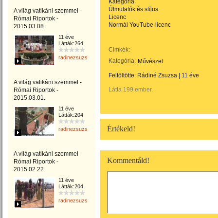
Kategória
Útmutatók és stílus
A világ vatikáni szemmel -
Licenc
Római Riportok -
Normál YouTube-licenc
2015.03.08.
11 éve
Látták:264
Címkék:
radinezsuzsa
Kategória:
Művészet
Feltöltötte:
Rádiné Zsuzsa
|
11 éve
A világ vatikáni szemmel -
Látta 199 ember.
Római Riportok -
2015.03.01.
11 éve
Látták:204
Értékeld!
radinezsuzsa
A világ vatikáni szemmel -
Kommentáld!
Római Riportok -
2015.02.22.
11 éve
Látták:204
radinezsuzsa