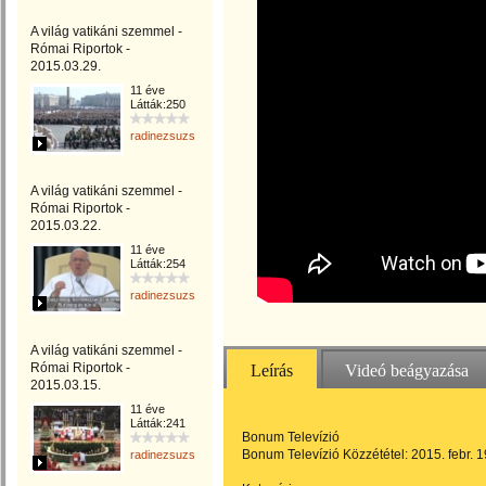
A világ vatikáni szemmel -
Római Riportok -
2015.03.29.
11 éve
Látták:250
radinezsuzsa
A világ vatikáni szemmel -
Római Riportok -
2015.03.22.
11 éve
Látták:254
radinezsuzsa
A világ vatikáni szemmel -
Római Riportok -
Leírás
Videó beágyazása
2015.03.15.
11 éve
Látták:241
Bonum Televízió
Bonum Televízió Közzététel: 2015. febr. 1
radinezsuzsa