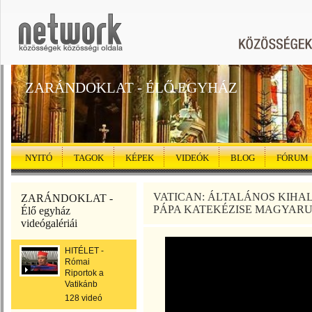
ZARÁNDOKLAT - ÉLŐ EGYHÁZ
NYITÓ
TAGOK
KÉPEK
VIDEÓK
BLOG
FÓRUM
VATICAN: ÁLTALÁNOS KIHAL
ZARÁNDOKLAT -
PÁPA KATEKÉZISE MAGYARUL (
Élő egyház
videógalériái
HITÉLET -
Római
Riportok a
Vatikánb
128 videó