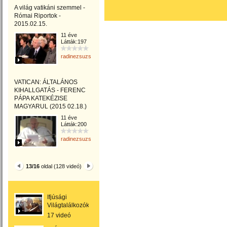
A világ vatikáni szemmel -
Római Riportok -
2015.02.15.
11 éve
Látták:197
radinezsuzsa
VATICAN: ÁLTALÁNOS
KIHALLGATÁS - FERENC
PÁPA KATEKÉZISE
MAGYARUL (2015 02.18.)
11 éve
Látták:200
radinezsuzsa
13/16
oldal (128 videó)
Ifjúsági
Világtalálkozók
17 videó