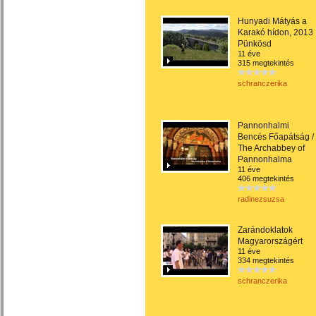
Hunyadi Mátyás a
Karakó hídon, 2013
Pünkösd
11 éve
315 megtekintés
schranczerika
Pannonhalmi
Bencés Főapátság /
The Archabbey of
Pannonhalma
11 éve
406 megtekintés
radinezsuzsa
Zarándoklatok
Magyarországért
11 éve
334 megtekintés
schranczerika