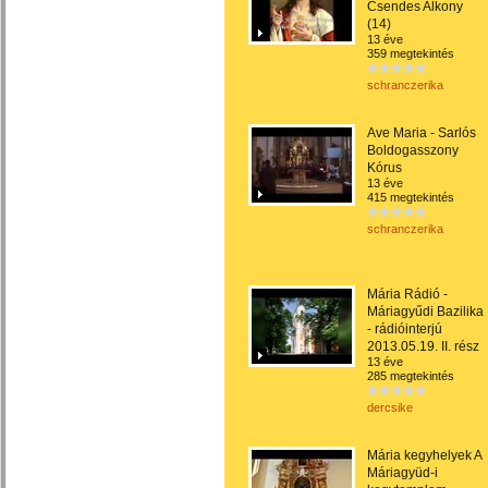
Csendes Alkony
(14)
13 éve
359 megtekintés
schranczerika
Ave Maria - Sarlós
Boldogasszony
Kórus
13 éve
415 megtekintés
schranczerika
Mária Rádió -
Máriagyűdi Bazilika
- rádióinterjú
2013.05.19. II. rész
13 éve
285 megtekintés
dercsike
Mária kegyhelyek A
Máriagyüd-i