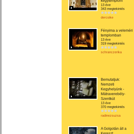
kegytemplom
13 éve
343 megtekintés
dercsike
Fényima a veleméri
templomban
13 éve
319 megtekintés
schranczerika
Bemutatjuk:
Nemzeti
Kegyhelyünk -
Mátraverebély-
Szentkút
13 éve
370 megtekintés
radinezsuzsa
A Golgotán áll a
Kereszt...