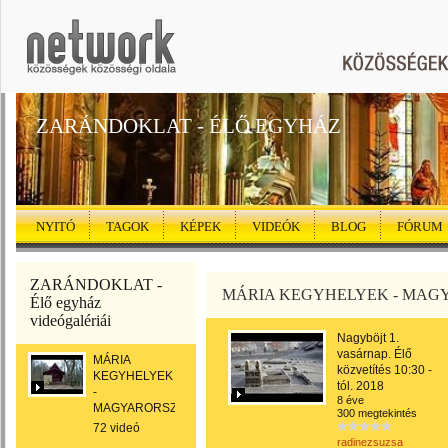
ZARÁNDOKLAT - ÉLŐ EGYHÁZ
NYITÓ
TAGOK
KÉPEK
VIDEÓK
BLOG
FÓRUM
ZARÁNDOKLAT -
MÁRIA KEGYHELYEK - MA
Élő egyház
videógalériái
Nagyböjt 1.
vasárnap. Élő
MÁRIA
közvetítés 10:30 -
KEGYHELYEK
tól. 2018
-
8 éve
MAGYARORSZÁGON
300 megtekintés
72 videó
radinezsuzsa