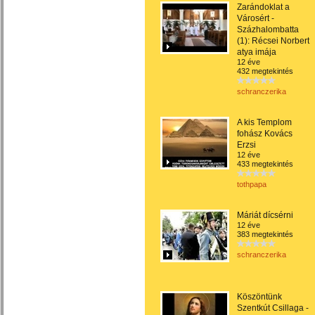
Zarándoklat a
Városért -
Százhalombatta
(1): Récsei Norbert
atya imája
12 éve
432 megtekintés
schranczerika
A kis Templom
fohász Kovács
Erzsi
12 éve
433 megtekintés
tothpapa
Máriát dícsérni
12 éve
383 megtekintés
schranczerika
Köszöntünk
Szentkút Csillaga -