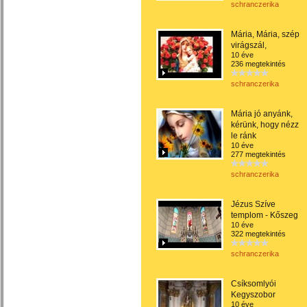
schranczerika
Mária, Mária, szép
virágszál,
10 éve
236 megtekintés
schranczerika
Mária jó anyánk,
kérünk, hogy nézz
le ránk
10 éve
277 megtekintés
schranczerika
Jézus Szíve
templom - Kőszeg
10 éve
322 megtekintés
schranczerika
Csíksomlyói
Kegyszobor
10 éve