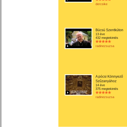
dercsike
Búcsú Szentkúton
13 éve
432 megtekintés
radinezsuzsa
A pócsi Könnyező
Szűzanyához
14 éve
375 megtekintés
radinezsuzsa