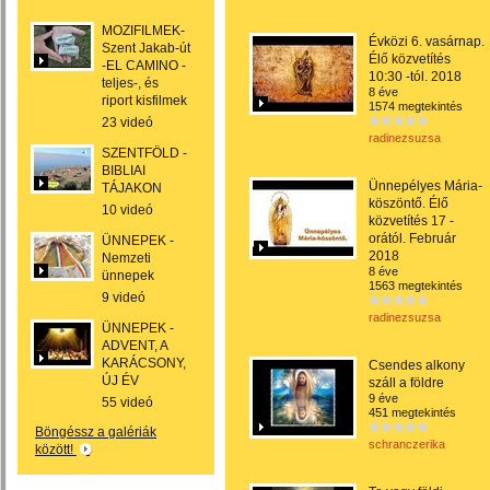
MOZIFILMEK-
Évközi 6. vasárnap.
Szent Jakab-út
Élő közvetítés
-EL CAMINO -
10:30 -tól. 2018
teljes-, és
8 éve
riport kisfilmek
1574 megtekintés
23 videó
radinezsuzsa
SZENTFÖLD -
BIBLIAI
Ünnepélyes Mária-
TÁJAKON
köszöntő. Élő
10 videó
közvetítés 17 -
orától. Február
ÜNNEPEK -
2018
Nemzeti
8 éve
ünnepek
1563 megtekintés
9 videó
radinezsuzsa
ÜNNEPEK -
ADVENT, A
KARÁCSONY,
Csendes alkony
ÚJ ÉV
száll a földre
9 éve
55 videó
451 megtekintés
Böngéssz a galériák
schranczerika
között!