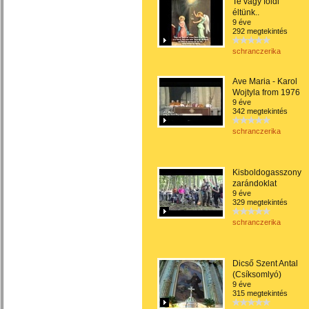
Te vagy földi
éltünk..
9 éve
292 megtekintés
schranczerika
Ave Maria - Karol
Wojtyla from 1976
9 éve
342 megtekintés
schranczerika
Kisboldogasszony
zarándoklat
9 éve
329 megtekintés
schranczerika
Dicső Szent Antal
(Csíksomlyó)
9 éve
315 megtekintés