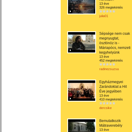
13 éve
326 megtekintés
julia01
Sépsége nem csak
megnyugtat,
ösztönöz is -
Máriapócs, nemzeti
kegyhelyünk
13 éve
452 megtekintés
radinezsuzsa
Egyházmegyei
Zarándoklat a Hit
Éve jegyében
13 éve
410 megtekintés
dercsike
Bemutatkozik
Mátraverebély
13 éve