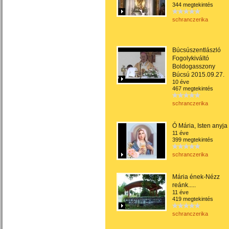
344 megtekintés
schranczerika
Búcsúszentlászló
Fogolykiváltó
Boldogasszony
Búcsú 2015.09.27.
10 éve
467 megtekintés
schranczerika
Ó Mária, Isten anyja
11 éve
399 megtekintés
schranczerika
Mária ének-Nézz
reánk.....
11 éve
419 megtekintés
schranczerika