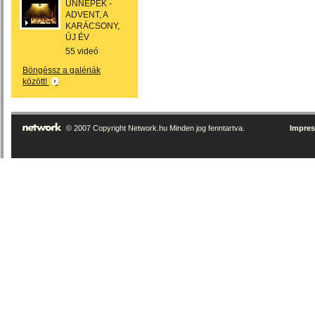
ÜNNEPEK -
ADVENT, A
KARÁCSONY,
ÚJ ÉV
55 videó
Böngéssz a galériák
között!
© 2007 Copyright Network.hu Minden jog fenntartva.
Impre