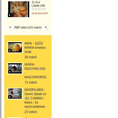
11 éve
Látták:206
schranczerika
7/27
oldal (215 videó)
IMÁK - SZŰZ
MÁRIA énekes
imák
28 videó
MÁRIA
KEGYHELYEK
-
MAGYARORSZÁGON
72 videó
MOZIFILMEK-
Szent Jakab-út
-EL CAMINO -
teljes-, és
riport kisfilmek
23 videó