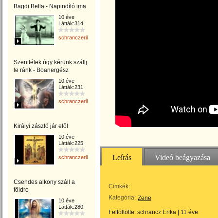
Bagdi Bella - Napindító ima
10 éve
Látták:314
schranczerika
Szentlélek úgy kérünk szállj
le ránk - Boanergész
10 éve
Látták:231
schranczerika
Királyi zászló jár elől
10 éve
Látták:225
Leírás
Videó beágyazása
schranczerika
Csendes alkony száll a
Címkék:
földre
Kategória:
Zene
10 éve
Látták:280
Feltöltötte:
schrancz Erika
|
11 éve