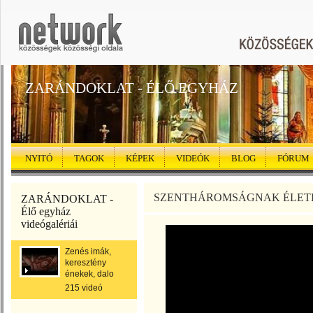
ZARÁNDOKLAT - ÉLŐ EGYHÁZ
NYITÓ
TAGOK
KÉPEK
VIDEÓK
BLOG
FÓRUM
SZENTHÁROMSÁGNAK ÉLET
ZARÁNDOKLAT -
Élő egyház
videógalériái
Zenés imák,
keresztény
énekek, dalo
215 videó