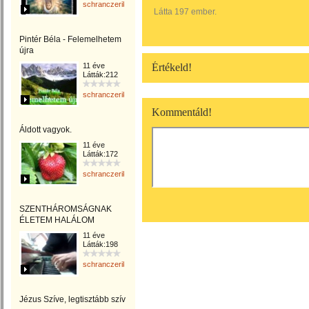
schranczerika
Látta 197 ember.
Pintér Béla - Felemelhetem
újra
11 éve
Értékeld!
Látták:212
schranczerika
Kommentáld!
Áldott vagyok.
11 éve
Látták:172
schranczerika
SZENTHÁROMSÁGNAK
ÉLETEM HALÁLOM
11 éve
Látták:198
schranczerika
Jézus Szíve, legtisztább szív